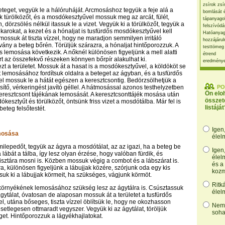
zsírok zsí
beteget, vegyük le a hálóruháját. Arcmosáshoz tegyük a feje alá a
bomlását 
k türölközőt, és a mosdókesztyűvel mossuk meg az arcát, fülét,
tápanyago
 dörzsölés nélkül itassuk le a vizet. Vegyük ki a törülközőt, tegyük a
felszívódá
A karokat, a kezet és a hónaljat is tusfürdős mosdókesztyűvel kell
Hatóanyag
a mossuk át tiszta vízzel, hogy ne maradjon semmilyen irritáló
hozzájárul
ny a beteg bőrén. Törüljük szárazra, a hónaljat hintőporozzuk. A
testtömeg
s lemosása következik. A nőknél különösen figyeljünk a mell alatti
étrend
ert az összefekvő részeken könnyen bőrpír alakulhat ki.
eredmény
zt a területet. Mossuk át a hasat is a mosdókesztyűvel, a köldököt se
át lemosásához fordítsuk oldalra a beteget az ágyban, és a tusfürdős
 mossuk le a hátát egészen a keresztcsontig. Bedörzsölhetjük a
issítő, vérkeringést javító géllel. A hátmosással azonos testhelyzetben
PO
Ön elo
eresztcsont tájékának lemosását. A keresztcsonttájék mosása után
összet
kesztyűt és törülközőt, öntsünk friss vizet a mosdótálba. Már fel is
listáját
beteg felsőtestét.
Igen
emosása
élel
milepedőt, tegyük az ágyra a mosdótálat, az az igazi, ha a beteg be
Igen
 a lábát a tálba, így lesz olyan érzése, hogy valóban fürdik, és
élel
isztára mosni is. Közben mossuk végig a combot és a lábszárat is.
és a
ra, különösen figyeljünk a lábujjak közére, szórjunk oda egy kis
kozm
ítsuk ki a lábujjak körmeit, ha szükséges, vágjunk körmöt.
Ritk
környékének lemosásához szükség lesz az ágytálra is. Csúsztassuk
élel
ágytálat, óvatosan de alaposan mossuk át a területet a tusfürdős
, utána bőseges, tiszta vízzel öblítsük le, hogy ne okozhasson
Nem,
 esetlegesen ottmaradt vegyszer. Vegyük ki az ágytálat, töröljük
soha
get. Hintőporozzuk a lágyékhajlatokat.