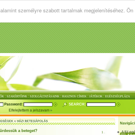
valamint személyre szabott tartalmak megjelenítéséhez. Ön
:
:
:
:
:
ŐK
SZAKÉRTŐINK
SZOLGÁLTATÁSAINK
HASZNOS CÍMEK
JÁTÉKOK
EGÉSZSÉGPLÁZA
Password:
SEARCH:
Elfelejtettem a jelszavam
EGSÉGEK
»
HÁZI BETEGÁPOLÁS
Navigác
ürdessük a beteget?
A fül e
1 .