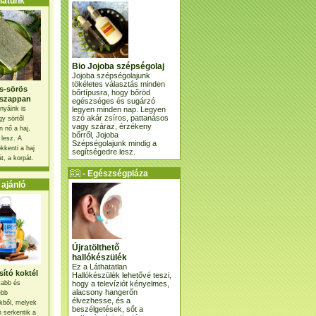
atunk
Bio Jojoba szépségolaj
Jojoba szépségolajunk
tökéletes választás minden
s-sörös
bőrtípusra, hogy bőröd
szappan
egészséges és sugárzó
legyen minden nap. Legyen
nyáink is
szó akár zsíros, pattanásos
gy sörtől
vagy száraz, érzékeny
 nő a haj,
bőrről, Jojoba
 lesz. A
Szépségolajunk mindig a
kkenti a haj
segítségedre lesz.
t, a korpát.
- Egészségpláza
ajánlatunk -
ajánló
Újratölthető
hallókészülék
Ez a Láthatatlan
ító koktél
Hallókészülék lehetővé teszi,
hogy a televíziót kényelmes,
osabb és
alacsony hangerőn
ebb
élvezhesse, és a
kből, melyek
beszélgetések, sőt a
 serkentik a