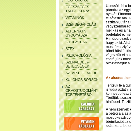
FOGYÓKÚRA
Ültessük fel a 
EGÉSZSÉGES
párnára az egyi
TÁPLÁLKOZÁS
nyakát. Finoman,
VITAMINOK
felsőteste alá. 
tisztítani, után
SZÉPSÉGÁPOLÁS
vegyszermaradvá
mellkas és a ha
ALTERNATÍV
bőrfelületre, m
GYÓGYÁSZAT
Hintőporozzuk e
GYÓGYTEÁK
hagyjuk ki. A h
mosdókesztyűvel
SZEX
bőrét hűsítő, fr
végezzük el a k
PSZICHOLÓGIA
cseréljünk mosdó
SZENVEDÉLY-
öltöztethetjük a 
BETEGSÉGEK
SZTÁR-ÉLETMÓDI
Az alsótest l
KÜLÖNÖS SORSOK
Terítsük le a gu
AZ
is tudja áztatni
ORVOSTUDOMÁNY
könnyebb lesz t
TÖRTÉNETÉBŐL
Töröljük száraz
hintőport. Tiszt
A nemiszervek 
a beteg alá az 
mosdókesztyűvel
bőrirritációt az
szárazra a bete