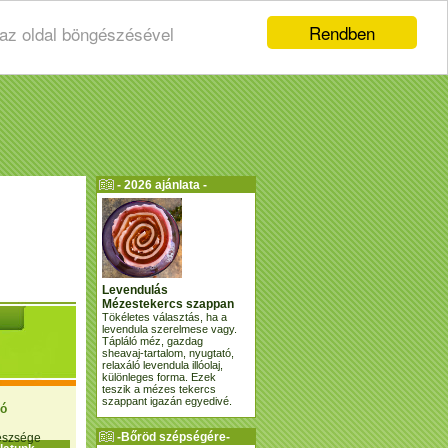
Rendben
 az oldal böngészésével
- 2026 ajánlata -
Levendulás
Mézestekercs szappan
Tökéletes választás, ha a
levendula szerelmese vagy.
Tápláló méz, gazdag
sheavaj-tartalom, nyugtató,
relaxáló levendula illóolaj,
különleges forma. Ezek
teszik a mézes tekercs
szappant igazán egyedivé.
ió
-Bőröd szépségére-
gészsége