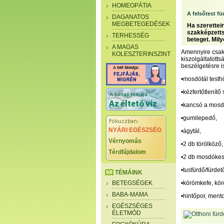
HOMEOPÁTIA
A felsőtest fü
DAGANATOS
MEGBETEGEDÉSEK
Ha szerettei
szakképzetts
TERHESSÉG
beteget. Mil
A MAGAS
Amennyire csak 
KOLESZTERINSZINT
kiszolgáltatott
beszélgetésre i
•mosdótál testh
•kézfertőtlenítő 
•kancsó a mosd
•gumilepedő,
NYÁRI EGÉSZSÉG
•ágytál,
Vérnyomás
•2 db törölköző,
Térdfájdalom
•2 db mosdókes
•tusfürdő/fürde
TÉMÁINK
BETEGSÉGEK
•körömkefe, kör
BABA-MAMA
•hintőpor, ment
EGÉSZSÉGES
ÉLETMÓD