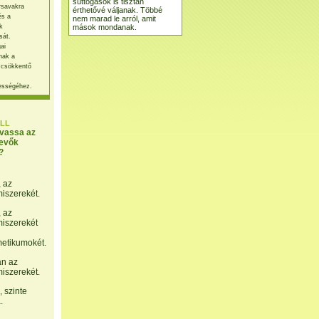
suttogások is tisztán
rsavakra
érthetővé váljanak. Többé
és a
nem marad le arról, amit
mások mondanak.
k
sát.
ai
nak a
 csökkentő
ességéhez.
LL
lvassa az
evők
?
, az
miszerekét.
, az
miszerekét
etikumokét.
án az
miszerekét.
 szinte
.