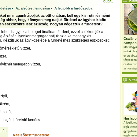
Ajánl
OLDAL
-
-
rdetése
Az alsótest lemosása
A legjobb a fürdőszoba
nket mi magunk ápoljuk az otthonában, kell egy kis rutin és némi
ég ahhoz, hogy könnyen meg tudjuk fürdetni az ágyhoz kötött
yen eszközökre lesz szükség, hogyan végezzük a fürdetést?
lehet, hagyjuk a beteget önállóan fürdeni, ezzel csökkentjük a
ság érzését. Ilyenkor megragadhatjuk az alkalmat egy kis
Csaláno
s. Készítsük az ágy közelébe a fürdetéshez szükséges eszközöket:
sampon
Már nagya
őmérsékletű vízzel,
tudták, ho
szer,
gyorsabban
fényesebb
óvíznél melegebb vízzel,
csalán csö
zsírosságá
Vital 
ztyű,
tőkrém,
ömolló,
Haslapos
olos gél, bőrvédő kenőcs.
A legillat
legízletes
gyógyfűve
A felsőtest fürdetése
együttesen