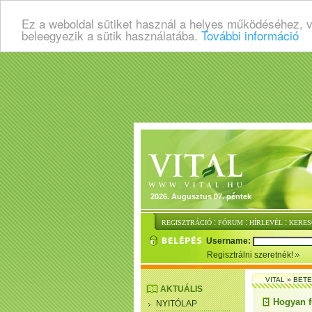
Ez a weboldal sütiket használ a helyes működéséhez, 
beleegyezik a sütik használatába.
További információ
2026. Augusztus 07. péntek
:
:
:
REGISZTRÁCIÓ
FÓRUM
HÍRLEVÉL
KERES
Username:
Regisztrálni szeretnék!
VITAL
»
BET
AKTUÁLIS
Hogyan f
NYITÓLAP