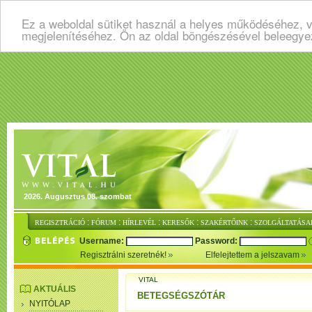
Ez a weboldal sütiket használ a helyes működéséhez, v
megjelenítéséhez. Ön az oldal böngészésével beleegye
2026. Augusztus 08. szombat
:
:
:
:
:
REGISZTRÁCIÓ
FÓRUM
HÍRLEVÉL
KERESŐK
SZAKÉRTŐINK
SZOLGÁLTATÁSA
Username:
Password:
Regisztrálni szeretnék!
Elfelejtettem a jelszavam
VITAL
AKTUÁLIS
BETEGSÉGSZÓTÁR
NYITÓLAP