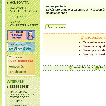
HOMEOPÁTIA
angina pectoris
DAGANATOS
Szívtáji szorongató fájdalom heveny koszorúér
MEGBETEGEDÉSEK
elégtelenségben.
TERHESSÉG
A MAGAS
KOLESZTERINSZINT
KAPCSOLÓDÓ A
Mi vezethet a szí
Szíven üt a fájdal
Szívügyek: sport
Szorongó szívvel:
NYÁRI EGÉSZSÉG
Vérnyomás
email this page
|
Nyom
Térdfájdalom
TÉMÁINK
BETEGSÉGEK
BABA-MAMA
EGÉSZSÉGES
ÉLETMÓD