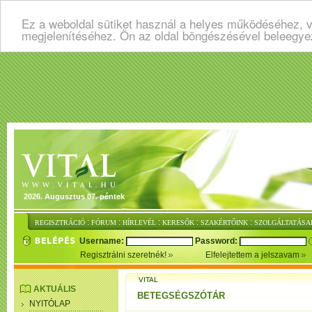
Ez a weboldal sütiket használ a helyes működéséhez, v
megjelenítéséhez. Ön az oldal böngészésével beleegye
2026. Augusztus 07. péntek
:
:
:
:
:
REGISZTRÁCIÓ
FÓRUM
HÍRLEVÉL
KERESŐK
SZAKÉRTŐINK
SZOLGÁLTATÁSA
Username:
Password:
Regisztrálni szeretnék!
Elfelejtettem a jelszavam
VITAL
AKTUÁLIS
BETEGSÉGSZÓTÁR
NYITÓLAP