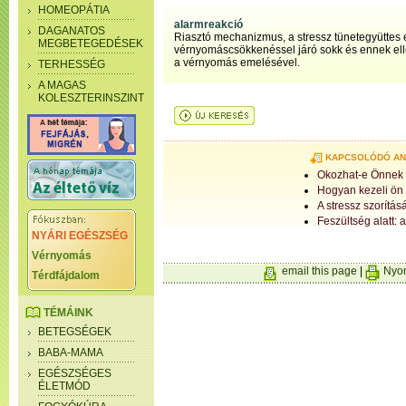
HOMEOPÁTIA
alarmreakció
DAGANATOS
Riasztó mechanizmus, a stressz tünetegyüttes 
MEGBETEGEDÉSEK
vérnyomáscsökkenéssel járó sokk és ennek el
a vérnyomás emelésével.
TERHESSÉG
A MAGAS
KOLESZTERINSZINT
KAPCSOLÓDÓ A
Okozhat-e Önnek 
Hogyan kezeli ön 
A stressz szorítá
Feszültség alatt: a
NYÁRI EGÉSZSÉG
Vérnyomás
email this page
|
Nyom
Térdfájdalom
TÉMÁINK
BETEGSÉGEK
BABA-MAMA
EGÉSZSÉGES
ÉLETMÓD