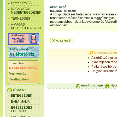
HOMEOPÁTIA
akne, akné
DAGANATOS
pattanás, miteszer
MEGBETEGEDÉSEK
A bőr gyulladásos betegsége, melynek során a
rendellenes működése miatt a faggyúmirigyek
TERHESSÉG
megnagyobbodnak, a faggyútermelés fokozódik
A MAGAS
eltömődnek.
KOLESZTERINSZINT
KAPCSOLÓDÓ A
A szőrtüszőgyulla
Akár teljesen ren
Pattanásos bőrbe
NYÁRI EGÉSZSÉG
Hogyan kezelhető
Vérnyomás
Térdfájdalom
email this page
|
Nyom
TÉMÁINK
BETEGSÉGEK
BABA-MAMA
EGÉSZSÉGES
ÉLETMÓD