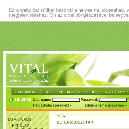
Ez a weboldal sütiket használ a helyes működéséhez, v
megjelenítéséhez. Ön az oldal böngészésével beleegye
2026. Augusztus 10. hétfő
:
:
:
:
:
REGISZTRÁCIÓ
FÓRUM
HÍRLEVÉL
KERESŐK
SZAKÉRTŐINK
SZOLGÁLTATÁSA
Username:
Password:
Regisztrálni szeretnék!
Elfelejtettem a jelszavam
VITAL
AKTUÁLIS
BETEGSÉGSZÓTÁR
NYITÓLAP