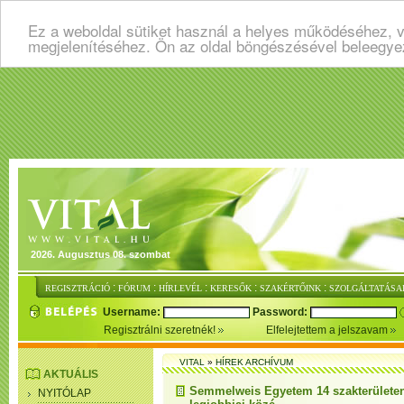
Ez a weboldal sütiket használ a helyes működéséhez, v
megjelenítéséhez. Ön az oldal böngészésével beleegye
2026. Augusztus 08. szombat
:
:
:
:
:
REGISZTRÁCIÓ
FÓRUM
HÍRLEVÉL
KERESŐK
SZAKÉRTŐINK
SZOLGÁLTATÁSA
Username:
Password:
Regisztrálni szeretnék!
Elfelejtettem a jelszavam
VITAL
»
HÍREK ARCHÍVUM
AKTUÁLIS
Semmelweis Egyetem 14 szakterületen 
NYITÓLAP