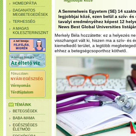
legjobbjai közé
HOMEOPÁTIA
DAGANATOS
A Semmelweis Egyetem (SE) 14 szakter
MEGBETEGEDÉSEK
legjobbjai közé, ezen belül a szív- és
tavalyi eredményéhez képest 12 helyet
TERHESSÉG
News Best Global Universities listájá
A MAGAS
KOLESZTERINSZINT
Merkely Béla hozzátette: ez a helyezés ne
visszhangot vált ki, hiszen ma a szív- és 
kiemelkedő terület, a legtöbb megbeteged
ehhez a betegségcsoporthoz köthető.
NYÁRI EGÉSZSÉG
Vérnyomás
Térdfájdalom
TÉMÁINK
BETEGSÉGEK
BABA-MAMA
EGÉSZSÉGES
ÉLETMÓD