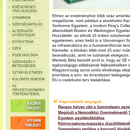
FOGYÓKÚRA
EGÉSZSÉGES
TÁPLÁLKOZÁS
Ehhez az eredményhez több száz amerikai
VITAMINOK
megelőznie, mint például a stockholmi Karo
SZÉPSÉGÁPOLÁS
Sorbonne Egyetem, a londoni King's Colle
államokbeli Boston és Washington Egyetem
ALTERNATÍV
GYÓGYÁSZAT
Hozzátette: az elmúlt 15 évben szisztematik
egyetemen, ezen belül is a Városmajori Sz
GYÓGYTEÁK
az infrastruktúra és a humánerőforrás terü
SZEX
Kiemelte: a klinikán több mint 15 ezer műt
beavatkozás, amit ne tudnának elvégezni.
PSZICHOLÓGIA
Merkely Béla beszélt arról is, hogy az SE n
SZENVEDÉLY-
egészségügyi ellátásának fejlesztésében i
BETEGSÉGEK
Magyarország soros uniós elnöksége idej
SZTÁR-ÉLETMÓDI
prioritása a szív- és érrendszeri betegsége
KÜLÖNÖS SORSOK
EU-s cselekvési terv kialakítása.
AZ
ORVOSTUDOMÁNY
TÖRTÉNETÉBŐL
Kapcsolódó anyagok
Rangos helyen zárt a Semmelweis egye
Megújult a Nemzetközi Gyermekmentő S
Egyetem együttműködése
Könnycsatorna-masszázs újszülötteknél
Semmelweis tanítása a korszerű klinik