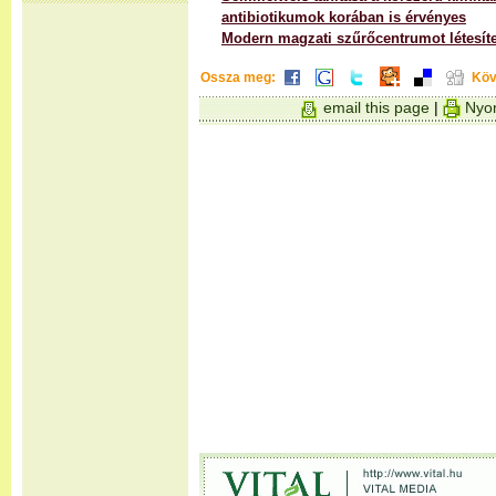
antibiotikumok korában is érvényes
Modern magzati szűrőcentrumot létesíte
Ossza meg:
Köv
email this page
|
Nyom