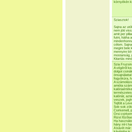
környékén k
Sziasztok!
Sajna az utó
nem jött vis
amit per pil
futni, hátha
mindenhonna
célom. Sajna
megint bele
mennyire bír
mostanság, 
Kitartás mind
Szia Fruzsin
A végéről ke
dolgot csiná
önsajnálatt
fogyókúra, h
A számolássa
amióta szám
kalóriaérték
természetese
kalóriát, azt
veszek, joghu
Tejfölt a Le
Sok-sok zöld
Csirkemell, p
Orsi csirkem
Rizst főzőta
Ha használok
hány ml-t ha
A kávét már 
kávémba is, í