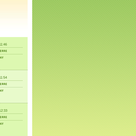
11:46
11:54
12:33