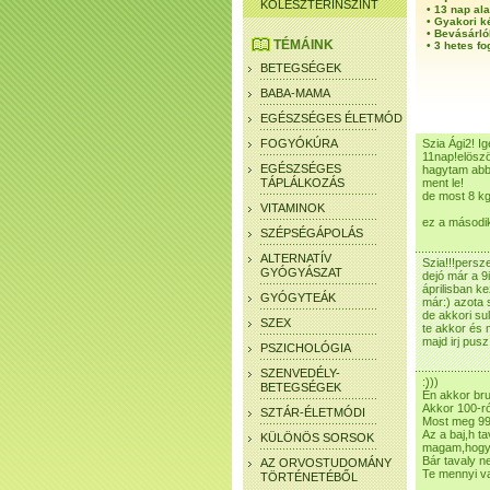
KOLESZTERINSZINT
•
13 nap ala
•
Gyakori k
•
Bevásárló
TÉMÁINK
•
3 hetes fo
BETEGSÉGEK
BABA-MAMA
EGÉSZSÉGES ÉLETMÓD
FOGYÓKÚRA
Szia Ági2! I
11nap!elöszö
EGÉSZSÉGES
hagytam abba 
TÁPLÁLKOZÁS
ment le!
de most 8 kg
VITAMINOK
ez a második
SZÉPSÉGÁPOLÁS
ALTERNATÍV
Szia!!!persz
GYÓGYÁSZAT
dejó már a 9
áprilisban k
GYÓGYTEÁK
már:) azota 
de akkori su
SZEX
te akkor és 
majd irj pusz
PSZICHOLÓGIA
SZENVEDÉLY-
:)))
BETEGSÉGEK
Én akkor bru
Akkor 100-ró
SZTÁR-ÉLETMÓDI
Most meg 99-r
Az a baj,h t
KÜLÖNÖS SORSOK
magam,hogy 
Bár tavaly n
AZ ORVOSTUDOMÁNY
Te mennyi v
TÖRTÉNETÉBŐL