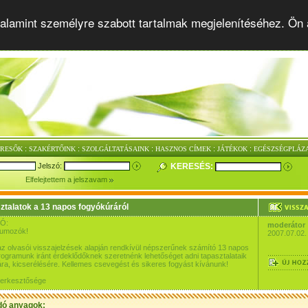
alamint személyre szabott tartalmak megjelenítéséhez. Ön 
:
:
:
:
:
ERESŐK
SZAKÉRTŐINK
SZOLGÁLTATÁSAINK
HASZNOS CÍMEK
JÁTÉKOK
EGÉSZSÉGPLÁZ
Jelszó:
KERESÉS:
Elfelejtettem a jelszavam
ztalatok a 13 napos fogyókúráról
Ó:
moderátor
rumozók!
2007.07.02.
az olvasói visszajelzések alapján rendkívül népszerűnek számító 13 napos
ogramunk iránt érdeklődőknek szeretnénk lehetőséget adni tapasztalataik
a, kicserélésére. Kellemes csevegést és sikeres fogyást kívánunk!
szerkesztősége
dó anyagok: