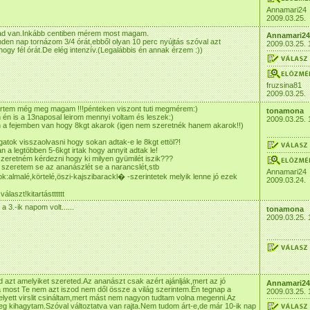
Annamari24
2009.03.25.
zad van.Inkább centiben mérem most magam.
Annamari24
en nap tornázom 3/4 órát,ebből olyan 10 perc nyújtás szóval azt
2009.03.25. 
gy fél órát.De elég intenzív.(Legalábbis én annak érzem :))
fruzsina81
2009.03.25.
rtem még meg magam !!!pénteken viszont tuti megmérem:)
tonamona
én is a 13naposal leirom mennyi voltam és leszek:)
2009.03.25. 
 a fejemben van hogy 8kgt akarok (igen nem szeretnék hanem akarok!!)
atok visszaolvasni hogy sokan adtak-e le 8kgt ettöl?!
an a legtöbben 5-6kgt irtak hogy annyit adtak le!
szeretném kérdezni hogy ki milyen gyümilét iszik???
szeretem se az ananászlét se a narancslét,stb
Annamari24
k:almalé,körtelé,öszi-kajszibarackl� -szerintetek melyik lenne jó ezek
2009.03.24.
laszt!kitartástttttt
 3.-ik napom volt......
tonamona
2009.03.25. 
d azt amelyiket szereted.Az ananászt csak azért ajánlják,mert az jó
Annamari24
 most Te nem azt iszod nem dől össze a világ szerintem.Én tegnap a
2009.03.25. 
lyett virslit csináltam,mert mást nem nagyon tudtam volna megenni.Az
 kihagytam.Szóval változtatva van rajta.Nem tudom árt-e,de már 10-ik nap