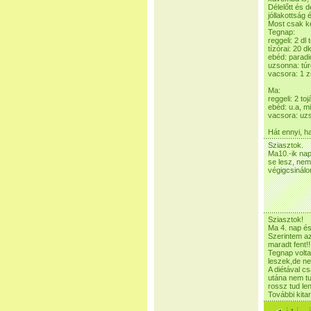
Délelőtt és d
jóllakottság 
Most csak ké
Tegnap:
reggeli: 2 dl
tízórai: 20 d
ebéd: paradi
uzsonna: túró
vacsora: 1 z
Ma:
reggeli: 2 to
ebéd: u.a, m
vacsora: uzs
Hát ennyi, h
Sziasztok.
Ma10.-ik na
se lesz, nem
végigcsinálo
Sziasztok!
Ma 4. nap és
Szerintem az
maradt fent!
Tegnap volta
leszek,de ne
A diétával c
utána nem tu
rossz tud le
További kita