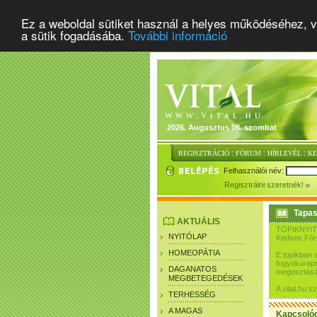
Ez a weboldal sütiket használ a helyes működéséhez, v
a sütik fogadásába.
További információ
2026. Augusztus 08. szombat
:
:
:
REGISZTRÁCIÓ
FÓRUM
HÍRLEVÉL
K
Felhasználói név:
Regisztrálni szeretnék!
Tapas
AKTUÁLIS
TOPIKNYIT
NYITÓLAP
Kedves Fó
HOMEOPÁTIA
E topikban 
fogyókúrapr
DAGANATOS
megosztásár
MEGBETEGEDÉSEK
A vital.hu 
TERHESSÉG
A MAGAS
Kapcsoló