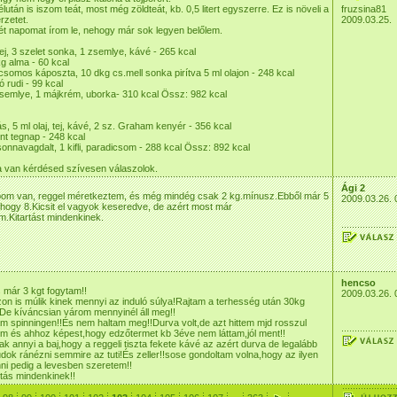
élután is iszom teát, most még zöldteát, kb. 0,5 litert egyszerre. Ez is növeli a
fruzsina81
érzetet.
2009.03.25.
t napomat írom le, nehogy már sok legyen belőlem.
 tej, 3 szelet sonka, 1 zsemlye, kávé - 265 kcal
kg alma - 60 kcal
csomos káposzta, 10 dkg cs.mell sonka pirítva 5 ml olajon - 248 kcal
 rudi - 99 kcal
semlye, 1 májkrém, uborka- 310 kcal Össz: 982 kcal
jás, 5 ml olaj, tej, kávé, 2 sz. Graham kenyér - 356 kcal
int tegnap - 248 kcal
onnavagdalt, 1 kifli, paradicsom - 288 kcal Össz: 892 kcal
a van kérdésed szívesen válaszolok.
Ági 2
pom van, reggel méretkeztem, és még mindég csak 2 kg.mínusz.Ebből már 5
2009.03.26. 
hogy 8.Kicsit el vagyok keseredve, de azért most már
m.Kitartást mindenkinek.
hencso
 már 3 kgt fogytam!!
2009.03.26. 
on is múlik kinek mennyi az induló súlya!Rajtam a terhesség után 30kg
!De kíváncsian várom mennyinél áll meg!!
m spinningen!!És nem haltam meg!!Durva volt,de azt hittem mjd rosszul
m és ahhoz képest,hogy edzőtermet kb 3éve nem láttam,jól ment!!
sak annyi a baj,hogy a reggeli tiszta fekete kávé az azért durva de legalább
dok ránézni semmire az tuti!És zeller!!sose gondoltam volna,hogy az ilyen
nni pedig a levesben szeretem!!
rtás mindenkinek!!