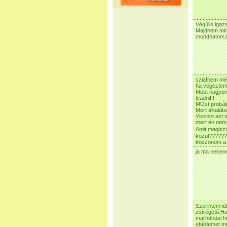
Végülis iga
Majdnem mind
mondhatom,ho
szia!nem mé
ha végeztem 
Most nagyon
leadni!!!
MOst probálg
Mert álltaláb
Viszont azt 
mert én nem 
Amit megiszo
közül??????
köszönöm a vá
ja ma nekem a
Szerintem id
zsírégető.Ha
marhahusi he
ebédemet meg