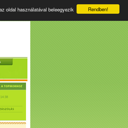
Rendben!
az oldal használatával beleegyezik
A
 14:38