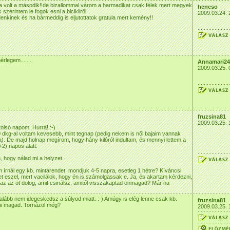
 volt a második!!de bizallommal várom a harmadikat csak félek mert megyek
hencso
s szerintem le fogok esni a bicikliröl.
2009.03.24. 
denkinek és ha bármeddig is eljutottatok gratula mert kemény!!
érlegem........
Annamari24
2009.03.25. 
fruzsina81
2009.03.25. 
olsó napom. Hurrá! :-)
 dkg-al voltam kevesebb, mint tegnap (pedig nekem is női bajaim vannak
). De majd holnap megírom, hogy hány kilóról indultam, és mennyi lettem a
+2) napos alatt.
, hogy nálad mi a helyzet.
m írnál egy kb. mintarendet, mondjuk 4-5 napra, esetleg 1 hétre? Kíváncsi
t eszel, mert vacilálok, hogy én is számolgassak e. Ja, és akartam kérdezni,
az az öt dolog, amit csinálsz, amitől visszakaptad önmagad? Már ha
alább nem idegeskedsz a súlyod miatt. :-) Amúgy is elég lenne csak kb.
fruzsina81
ni magad. Tornázol még?
2009.03.25. 