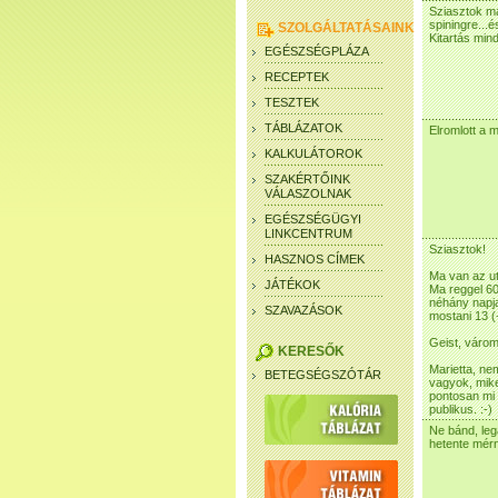
Sziasztok ma
spiningre...é
SZOLGÁLTATÁSAINK
Kitartás min
EGÉSZSÉGPLÁZA
RECEPTEK
TESZTEK
TÁBLÁZATOK
Elromlott a m
KALKULÁTOROK
SZAKÉRTŐINK
VÁLASZOLNAK
EGÉSZSÉGÜGYI
LINKCENTRUM
Sziasztok!
HASZNOS CÍMEK
Ma van az ut
JÁTÉKOK
Ma reggel 60
néhány napja
SZAVAZÁSOK
mostani 13 (
Geist, várom
KERESŐK
Marietta, ne
BETEGSÉGSZÓTÁR
vagyok, mike
pontosan mi 
publikus. :-)
Ne bánd, leg
hetente mér