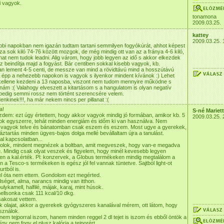
i vagyok.
tonamona
2009.03.25.
kattey
2009.03.25. 
bbi napokban nem igazán tudtam tartani semmilyen fogyókúrát, ahhot képest
sza sok kiló 74-76 között mozgok, de még mindig ott van az a fránya 4-6 kiló,
lanat nem tudok leadni. Alig várom, hogy jobb legyen az idő s akkor elkezdek
 az beindítja majd a fogyást. Bár centiben sokkal kisebb vagyok, kb.
n lement 4-5 centi, de messze van mind a rövidtávú mind a hosszútávú
 épp a nehezebb napokon is vagyok s ilyenkor mindent kívánok :) Lehet
 kellene kezdeni a 13 naposba, viszont nem tudom mennyire működne s
nám :( Valahogy elveszett a kitartásom s a hangulatom is olyan negatív
pedig semmi rossz nem történt szerencsére velem.
enkinek!!!, ha már nekem nincs per pillanat :(
a!
S-né Mariet
zdem: ezt úgy értettem, hogy akkor vagyok mindig jó formában, amikor kb. 5
2009.03.25. 
lok egyszerre, tehát minden energiám és időm ki van használva. Nem
al vagyok telve és bánatomban csak eszem és eszem. Most ugye a gyerekek,
áztartás minden ügyes-bajos dolga mellé bevállaltam újra a tanulást.
l kapcsolatban...
olok, mindent megnézek a boltban, amit megveszek, hogy van-e megadva
e. Mindig csak olyat veszek és figyelem, hogy minél kevesebb legyen
n a kal.érték. Pl: konzervek, a Globus termékeken mindig megtalálom a
án a Tesco-s termékeken is egész jól fel vannak tüntetve. Sajtból light-ot
rtból is.
vel óta nem ettem. Gondolom ezt megérted.
séget, alma, narancs mindig van itthon.
ulykamell, halfilé, májak, karaj, mint húsok.
ellsonka csak 111 kcal/10 dkg.
sakosat vettem.
 olajat, akkor a gyerekek gyógyszeres kanalával mérem, ott látom, hogy
sználok.
nem tejporral iszom, hanem minden reggel 2 dl tejet is iszom és ebből öntök a
gy nem fogy el plusz kalória a tejporért.