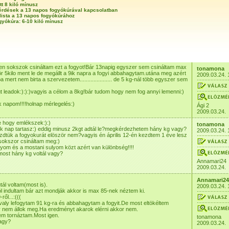
tt 8 kiló mínusz
érdések a 13 napos fogyókúrával kapcsolatban
lista a 13 napos fogyókúrához
gyókúra: 6-10 kiló mínusz
gen sokszok csináltam ezt a fogyot!Bár 13napig egyszer sem csináltam max
tonamona
r 5kilo ment le de megállt a 9ik napra a fogyi abbahagytam.utána meg azért
2009.03.24. 
mert nem birta a szervezetem..................... de 5 kg-nál több egyszer sem
t leadok:):):)vagyis a célom a 8kg!bár tudom hogy nem fog annyi lemenni:)
 napom!!!!holnap mérlegelés:)
Ági 2
2009.03.24.
e hogy emlékszek:):)
tonamona
ik nap tartasz:) eddig minusz 2kgt adtál le?megkérdezhetem hány kg vagy?
2009.03.24. 
ezdtük a fogyokurát elöször nem?vagyis én április 12-én kezdtem 1 éve lesz
sokszor csináltam meg:)
lyom és a mostani sulyom közt azért van különbség!!!!
most hány kg voltál vagy?
Annamari24
2009.03.24.
Annamari24
tál voltam(most is).
2009.03.24. 
l indultam bár azt mondják akkor is max 85-nek néztem ki.
ől...:(((
avaly lefogytam 91 kg-ra és abbahagytam a fogyit.De most eltökéltem
nem állok meg.Ha eredményt akarok elérni akkor nem.
em tornáztam.Most igen.
tonamona
agy?
2009.03.24.