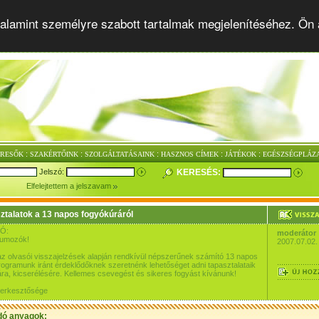
alamint személyre szabott tartalmak megjelenítéséhez. Ön 
:
:
:
:
:
ERESŐK
SZAKÉRTŐINK
SZOLGÁLTATÁSAINK
HASZNOS CÍMEK
JÁTÉKOK
EGÉSZSÉGPLÁZ
Jelszó:
KERESÉS:
Elfelejtettem a jelszavam
ztalatok a 13 napos fogyókúráról
Ó:
moderátor
rumozók!
2007.07.02.
az olvasói visszajelzések alapján rendkívül népszerűnek számító 13 napos
ogramunk iránt érdeklődőknek szeretnénk lehetőséget adni tapasztalataik
a, kicserélésére. Kellemes csevegést és sikeres fogyást kívánunk!
szerkesztősége
dó anyagok: