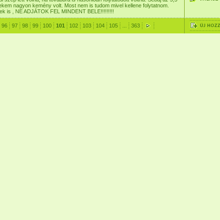
ekem nagyon kemény volt. Most nem is tudom mivel kellene folytatnom.
tek is , NE ADJÁTOK FEL MINDENT BELE!!!!!!!!!
96
97
98
99
100
101
102
103
104
105
...
363