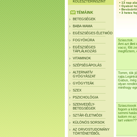
KOLESZTERINSZINT
•
13 nap ala
•
Gyakori k
•
Bevásárló
TÉMÁINK
•
3 hetes fo
BETEGSÉGEK
BABA-MAMA
EGÉSZSÉGES ÉLETMÓD
FOGYÓKÚRA
Sziasztok.
Ami azt illet
EGÉSZSÉGES
vacsi, főtt z
TÁPLÁLKOZÁS
megfőztem, é
VITAMINOK
SZÉPSÉGÁPOLÁS
ALTERNATÍV
Tomm, tök jó
GYÓGYÁSZAT
rajta.Legink
Gabus, még n
GYÓGYTEÁK
olyan rendki
minthogy eg
SZEX
PSZICHOLÓGIA
SZENVEDÉLY-
Sziasztoook 
BETEGSÉGEK
fogom a kéts
semmi hatás.
SZTÁR-ÉLETMÓDI
tudom mi az:
tart velem??
KÜLÖNÖS SORSOK
AZ ORVOSTUDOMÁNY
TÖRTÉNETÉBŐL