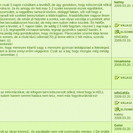
kattey
én csak 5 napot csináltam a levelből, de úgy gondolom, hogy kétszersült nélkül
2009.03.20. 
olna ki. Ja és amúgy én heti max 1-2 szelet kenyeret eszek egyébként,
szersültet, a reggelihez tartozót kivéve, ekléggé faltam, sőt volt hogy a
lmaradt két szeletet beosztottam a többi kajához. A tatárbifsztek nagyon finom
fűszeresen, de simán jó helyette a sonka, van olyan verziója a Levelnek ahol
 Lehet becsatlakozom hozzád, de még nem tudom mikor kezdek. Én hétfőn
m a levelet, a 7. napon talán, de addig 2.5 kilót fogytam, viszont 1 nap kaja s
t 1-1,5, tegnapelőtt víznapot tartotta, tegnap gyümölcs napot(2 banán, 4
ma pedig még gondolkodom, hogy mi legyen. Párocskám szerint ideje lenne
 is ennem, de a rövid távú célomat(70) jó lenne elérni 1 hét múlva, szerda
bRiGiKEe
tam :(((
2009.03.19.
denkinek!
len, hogy mennyire kitartó vagy s mennyire gyorsan ledolgoztad a felesleged.
m is lenne ennyi erőm végigvinni. Csak az a baj, hogy mozgás még mindig
gramomban :(
tonamona
2009.03.20. 
 az infórmációkat, de kifogom birni kétszersült nélkül, mivel hogy ki KELL
bRiGiKEe
t tudom hanem semmi hatása nem lesz, mert más fogyokuráknál ezt
2009.03.20. 
.
kattey
2009.03.20.
Geist
2009.03.20. 
olt az olyan könnyű.. és egyáltalán nem volt szenvedés mentes :( De örülök