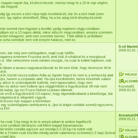
magam napok óta, kíváncsi leszek, mennyi megy le a 15-ik nap végére.
alá megyek.
indig így eszem a túró-répa-tojás kombinációt, bár én a túró miatt (nem
m). Így egész elviselhető, főleg, ha a kis adag túrót tényleg kicsinek
zinte semmit nem fogytam a levellel, pedig majdnem végig csináltam.
áltam ezt a 13 napos diétát, mikor először megcsináltam, annyira szeretem
rűen kihagyom, amit nem szeretek benne). Több diétát is próbáltam
e soha semelyik nem volt ennyire hatásos, mint ez.
S-né Mariet
2009.03.20. 
ezem, bár még nem mérlegeltem, majd csak hétfőn.
agamra ismertem Fruzsina arról, amit írtál. A ruhákkal és a mozgással
 is. Már nehezemre esett minden mozgás, ha csak le kellett hajolnom, már
m.
i láttam a tavaszi nagytakarításnak és fel sem tűnik, hogy ötvenszer fel le
áról.
rkőc között vissza tudtam /hála az égnek/ fogyni és nem is a terhesség alatt
jra, hanem a szoptatás alatt. Ha újra kezdhetném, biztos követnék valami
y akkor is számolgatnék kalóriát, mert tapasztalom, hogy nem
etlen és akkor nem kellene újra végigkínlódni a fogyókúrával. Mi már nem
fruzsina81
bb babát, így ezt Fruzsi Neked szántam ötletnek.
2009.03.20.
atok erről a fogyókúráról /13 napos/, hogy elgondolkodtatott a lehetősége, bár
olgatással is elégedett vagyok.
 jól érzem már magam a bőrömben.
egy számítógépes tanfolyamra is, újra öt dolgot csinálok ezentúl egyszerre,
ra ÉN!
Annamari24
2009.03.21. 
ha csak 3 kg megy le,én is annyit adtam le amikor legelőszőr
szont centiben látványos volt.Mérd magad folyamatosan.
tát bnőm csinálta egyszer azt mondja,h ő 20 kg-t le tudott vele
elte a 3 hetet csak közötte mindig tartott valamennyi szünetet(1-2 nap).Szóval
,majd újra.