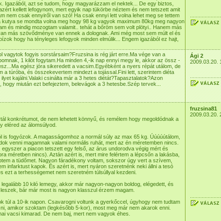
tok. Igazából, azt se tudom, hogy magyarázzam el nektek... De egy biztos,
ért kellett lefogynom, mert egyik nap tükörbe néztem és nem tetszett amit
lam nem csak ennyiről van szó! Ha csak ennyi lett volna lehet meg se tettem
 a kutya se mondta volna meg hogy 98 kg vagyok maximum 80kg meg nagyon
am és mindig mozogtam valamit.. tehát a bőröm sem volt plötyi.. Hanem más
an más szövődménye van ennek a dolognak. Ami még most sem múlt el és
ízok hogy ha tényleges lefogyok minden elmúlik... Engem igazából ez hajt,
l vagytok fogyis sorstársaim?Fruzsina is rég járt erre.Ma vége van a
Ági 2
omnak, 1 kilót fogytam.Ha minden 4,-ik nap ennyi megy le, akkor az össz -
2009.03.20. 
lesz...Ma egész jóra sikeredett a vacsim.Egyébként a nyers répát utálom, de
m a túróba, és összekevertem mindezt a tojással.Fini lett, szerintem diéta
 ilyet kajálni.Valaki csinálta már a 3 hetes diétát?Tapasztalatok?Azon
 hogy miután ezt befejeztem, belevágok a 3 hetesbe.Szép tervek...
fruzsina81
2009.03.20. 
rtál konkrétumot, de nem lehetett könnyű, és remélem hogy megoldódnak a
y eléred az álomsúlyod.
ól is fogyózok. A magasságomhoz a normál súly az max 65 kg. Úúúúútálom,
dok venni magamnak valami normális ruhát, mert az én méretemben nincs.
egyszer a piacon tetszett egy felső, az árus undorodva végig mért és
ora méretben nincs). Aztán azért is, mert mire felértem a lépcsőn a lakásba,
ptem a tüdőmet. Nagyon fáradékony voltam, sokszor úgy vert a szívem,
em infarktust kapok. És azért is, mert nyáron szeretnénk neki állni a tesó
és ezt a terhességemet nem szeretném túlsúllyal kezdeni.
legalább 10 kiló lemegy, akkor már nagyon-nagyon boldog, elégedett, és
leszek, bár már most is nagyon klasszul érzem magam.
 túl a 10-ik napon. Csavarogni voltunk a gyerkőccel, úgyhogy nem tudtam
ni, amikor szoktam (legkésőbb 5-kor), most meg már nem akarok enni.
ai vacsi kimarad. De nem baj, mert nem vagyok éhes.