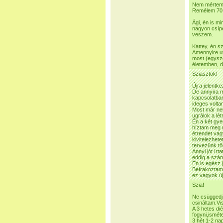
Nem mértem 
Remélem 70 
Ági, én is m
nagyon csípe
veszem.
Kattey, én s
Amennyire ut
most (egysze
életemben, d
Sziasztok!
Újra jelentk
De annyira m
kapcsolatban
ideges volta
Most már nek
ugrálok a létr
Én a két gye
híztam meg ú
étrendet vag
kivitelezhet
tervezünk tö
Annyi jót írt
eddig a szám
Én is egész
Beírakoztam 
ez vagyok új
Szia!
Ne csüggedj 
csináltam.Vi
A 3 hetes dié
fogyni,ismét
3 hét 1-2 nap