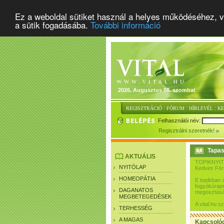
Ez a weboldal sütiket használ a helyes működéséhez, v
a sütik fogadásába.
További információ
2026. Augusztus 08. szombat
:
:
:
REGISZTRÁCIÓ
FÓRUM
HÍRLEVÉL
K
Felhasználói név:
Regisztrálni szeretnék!
Tapas
AKTUÁLIS
TOPIKNYIT
NYITÓLAP
Kedves Fó
HOMEOPÁTIA
E topikban 
fogyókúrapr
DAGANATOS
megosztásár
MEGBETEGEDÉSEK
A vital.hu 
TERHESSÉG
A MAGAS
Kapcsoló