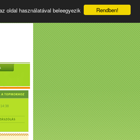
Rendben!
az oldal használatával beleegyezik
A
 14:38