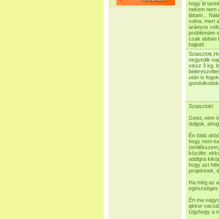
hogy itt tar
nekem nem az
láttam... Ná
volna, mert
arányos volt
problémám v
csak abban b
hajtott!
Sziasztok,Ho
negyedik nap
vissz 3 kg. 
belereszelte
után is fogok
gondolkodok,
Sziasztok!
Geist, nem í
dolgok, ahog
Én több okb
hogy nem tu
(emlékszem, 
közölte: ekk
addigra kikö
hogy azt hitt
projektnek, 
Ha még az a 
egészséges 
Én ma vagyok
akkor vacsiz
Úgyhogy a m