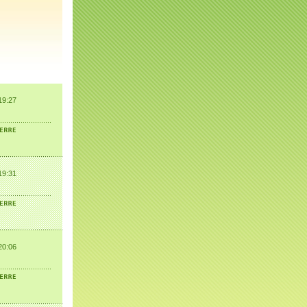
19:27
19:31
20:06