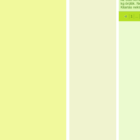
kg örülök. N
Kitartás nek
1
...