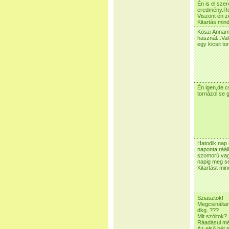
Én is el sze
eredmény.Rem
Viszont én z
Kitartás mind
Köszi Annama
használ...Val
egy kicsit 
Én igen,de c
tornázol se 
Hatodik nap
naponta ráál
szomorú vagy
napig meg se
Kitartást min
Sziasztok!
Megcsináltam
dkg. ???
Mit szóltok?
Ráadásul még
Az első hét t