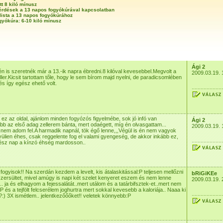
tt 8 kiló mínusz
érdések a 13 napos fogyókúrával kapcsolatban
lista a 13 napos fogyókúrához
gyókúra: 6-10 kiló mínusz
Ági 2
i én is szeretnék már a 13.-ik napra ébredni.8 kilóval kevesebbel.Megvolt a
2009.03.19. 
eller.Kicsit tartottam tőle, hogy le sem bírom majd nyelni, de paradicsomlében
s így egész ehető volt.
 ez az oldal, ajánlom minden fogyózós figyelmébe, sok jó infó van
Ági 2
ább az első adag zellerem bánta, mert odaégett, míg én olvasgattam...
2009.03.19. 
em adom fel.A harmadik napnál, tök égő lenne,,,Végül is én nem vagyok
vülien éhes, csak reggelente fog el valami gyengeség, de akkor inkább ez,
ész nap a kínzó éhség mardosson..
fogyisok!! Na szerdán kezdem a levelt, kis átalaskitással:P teljesen mellőzni
bRiGiKEe
zersültet, mivel amúgy is napi két szelet kenyeret eszem és nem lenne
2009.03.19. 
. ja és elhagyom a fejessalátát..mert utálom és a tatárbifsztek-et..mert nem
P és a tejfölt felcserélem joghurtra mert sokkal kevesebb a kaloriája.. Naaa ki
?:) 3X ismétlem.. jelentkezőőőket!! veletek könnyebb:P