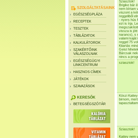
Sziasztok!
Brigike bár 
SZOLGÁLTATÁSAINK
nem bírtam v
viszont a két
EGÉSZSÉGPLÁZA
reggeliből e
- nyers hús 
RECEPTEK
ezt is írja.
megszakította
TESZTEK
vissza is jöt
narancs), s 
TÁBLÁZATOK
valami kaját
reggel 75 vol
KALKULÁTOROK
Kitartás min
Geist hihete
SZAKÉRTŐINK
Bárcsak neke
VÁLASZOLNAK
nincs a pro
EGÉSZSÉGÜGYI
sziasztok!
LINKCENTRUM
HASZNOS CÍMEK
JÁTÉKOK
SZAVAZÁSOK
Köszi Kattey
KERESŐK
birnom, mer
tapasztaltam
BETEGSÉGSZÓTÁR
Sziasztok!
Kattey nem v