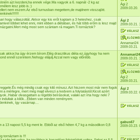
retném azt kezdeni,ha ennek vége.Ma vagyok a 6. napnál -2 kg az
Ági 2
élem lesz jobb is.:)
2009.03.20.
ellert nem eszem.Az első turnusban megettem,de majdnem visszajött.
enkinek!!!!!!!
ri hogy válaszoltál..Akkor egy kis erőt kaptam a 3 heteshez, csak
Ági 2
amivel többet lehet enni, mint ebben a diétában, és hát több erőm is lesz majd
2009.03.21. 
tornázgatni.Mert még most sem szántam rá magam.Ti tornáztok?
Annamari24
2009.03.21.
sak akkor,ha úgy érzem bírom.Elég drasztikus diéta ez,úgyhogy ha nem
Annamari24
gond ennél szerintem.Nehogy elájulj.Azzal nem vagy előrébb.
2009.03.21. 
Ági 2
2009.03.21.
 reggele.És még mindig csak egy kiló mínusz.Azt hiszem most már nem fogok
Ági 2
lni a mérlegre, mert még majd elveszi a kedvem a folytatástól.Kicsit azért
2009.03.22. 
ok..Habár olvasgattam a régebbi beírásokat, valaki azt írta hogy neki 7
 indultak a kilók...Ebben van minden reményem.
denkinek, így vasárnap....
gabus67
 a 13 napost 5,5 kg ment le. Ebből az első héten 4,7 kg a másodikon 0,8
2009.03.23. 
 tornáztam is !!!
úl szép lett volna, ha továbbra is hasonlóan folytatódott voltna. Sebaj az 5,5