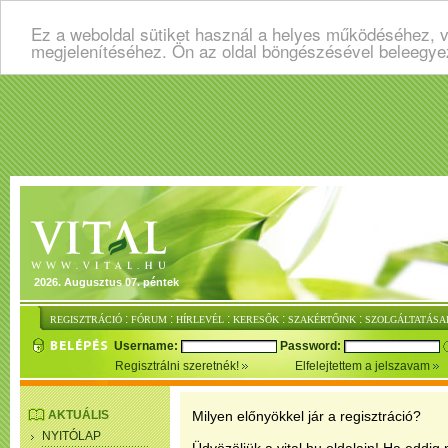
Ez a weboldal sütiket használ a helyes működéséhez, v
megjelenítéséhez. Ön az oldal böngészésével beleegye
2026. Augusztus 07. péntek
:
:
:
:
:
REGISZTRÁCIÓ
FÓRUM
HÍRLEVÉL
KERESŐK
SZAKÉRTŐINK
SZOLGÁLTATÁSA
Username:
Password:
Regisztrálni szeretnék!
Elfelejtettem a jelszavam
AKTUÁLIS
Milyen előnyökkel jár a regisztráció?
NYITÓLAP