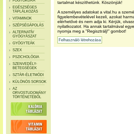
FOGYÓKÚRA
tartalmat készíthetünk. Köszönjük!
EGÉSZSÉGES
TÁPLÁLKOZÁS
A személyes adatokat a vital.hu a szemé
figyelembevételével kezeli, azokat har
VITAMINOK
elérhetővé és nem adja ki. Kérjük, olvas
SZÉPSÉGÁPOLÁS
nyilatkozatot. Ha annak tartalmával egye
nyomja meg a "Regisztrálj!" gombot!
ALTERNATÍV
GYÓGYÁSZAT
GYÓGYTEÁK
SZEX
PSZICHOLÓGIA
SZENVEDÉLY-
BETEGSÉGEK
SZTÁR-ÉLETMÓDI
KÜLÖNÖS SORSOK
AZ
ORVOSTUDOMÁNY
TÖRTÉNETÉBŐL