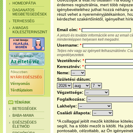
Üdvözöljük a vital.hu oldalain! Ha eddi
HOMEOPÁTIA
érdemes regisztrálnia, mert több népsze
igénybevételéhez juthat hozzá néhány ada
DAGANATOS
részt vehet a nyereményjátékainkon, ho
MEGBETEGEDÉSEK
kérdezhet szakértőinktől, igényelhet hírl
TERHESSÉG
A MAGAS
Email cím:
*
KOLESZTERINSZINT
A jelszó és további információk erre az email 
mindenképpen helyesen kell megadni.
Username:
*
Teljes név vagy az igényelt felhasználónév. C
engedélyezettek.
Vezetéknév:
*
Keresztnév:
*
Neme:
NYÁRI EGÉSZSÉG
Születési dátum:
Vérnyomás
Térdfájdalom
Végzettsége:
Foglalkozása:
TÉMÁINK
Lakhelye:
BETEGSÉGEK
Családi állapota:
BABA-MAMA
*A csillaggal jelölt mezők kitöltése köt
EGÉSZSÉGES
segíti, ha a többi mezőt is kitölti. Ha j
ÉLETMÓD
pontosabb, célzottabb, az Ön igényeine