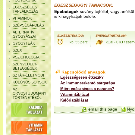
FOGYÓKÚRA
EGÉSZSÉGÜGYI TANÁCSOK:
EGÉSZSÉGES
Epebetegek
sovány tejföllel, vagy anélkül
TÁPLÁLKOZÁS
is kihagyhatják belőle.
VITAMINOK
SZÉPSÉGÁPOLÁS
ALTERNATÍV
GYÓGYÁSZAT
kb. 55 perc
kCal - 0 kJ / szem
GYÓGYTEÁK
SZEX
PSZICHOLÓGIA
SZENVEDÉLY-
BETEGSÉGEK
Kapcsolódó anyagok
SZTÁR-ÉLETMÓDI
Egészségesen étkezik?
KÜLÖNÖS SORSOK
Az immunserkentő sárgarépa
Miért egészséges a narancs?
AZ
ORVOSTUDOMÁNY
Vitamintáblázat
TÖRTÉNETÉBŐL
Kalóriatáblázat
email this page
|
Nyom