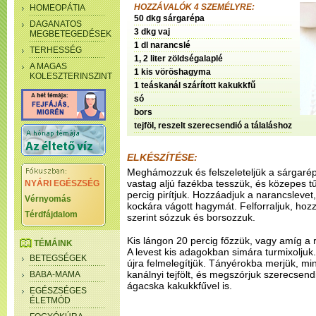
HOZZÁVALÓK 4 SZEMÉLYRE:
HOMEOPÁTIA
50 dkg sárgarépa
DAGANATOS
3 dkg vaj
MEGBETEGEDÉSEK
1 dl narancslé
TERHESSÉG
1, 2 liter zöldségalaplé
A MAGAS
1 kis vöröshagyma
KOLESZTERINSZINT
1 teáskanál szárított kakukkfű
só
bors
tejföl, reszelt szerecsendió a tálaláshoz
ELKÉSZÍTÉSE:
Meghámozzuk és felszeleteljük a sárgarépá
vastag aljú fazékba tesszük, és közepes 
NYÁRI EGÉSZSÉG
percig pirítjuk. Hozzáadjuk a narancslevet, 
Vérnyomás
kockára vágott hagymát. Felforraljuk, hozz
Térdfájdalom
szerint sózzuk és borsozzuk.
Kis lángon 20 percig főzzük, vagy amíg a 
TÉMÁINK
A levest kis adagokban simára turmixoljuk
BETEGSÉGEK
újra felmelegítjük. Tányérokba merjük, mi
kanálnyi tejfölt, és megszórjuk szerecsend
BABA-MAMA
ágacska kakukkfűvel is.
EGÉSZSÉGES
ÉLETMÓD