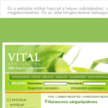
Ez a weboldal sütiket használ a helyes működéséhez, v
megjelenítéséhez. Ön az oldal böngészésével beleegye
2026. Augusztus 08. szombat
:
:
:
:
:
REGISZTRÁCIÓ
FÓRUM
HÍRLEVÉL
KERESŐK
SZAKÉRTŐINK
SZOLGÁLTATÁSA
Username:
Password:
Regisztrálni szeretnék!
Elfelejtettem a jelszavam
VITAL
»
ÜNNEPI RECEPTEK
»
KARÁCSONYI RECE
AKTUÁLIS
Narancsos sárgarépaleves
NYITÓLAP