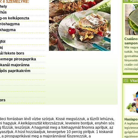
Ajánl
 6 SZEMÉLYRE:
hely
 hús
 kg-os kelkáposzta
öröshagyma
fokhagyma
Csaláno
jföl
sampon
aj
Már nagya
tudták, ho
l fekete bors
gyorsabban
semege pirospaprika
fényesebb
õkanál majoránna
csalán csö
zsírosságá
sípõs paprikakrém
Vital 
bors
deci forrásban lévõ vízbe szórjuk. Kissé megsózzuk, a tûzrõl lehúzva,
Haslapos
i hagyjuk. A kelkáposztát kitorzsázzuk, leveleire bontjuk, enyhén sós
A legillat
g fõzzük, leszûrjük. A hagymát meg a fokhagymát finomra aprítjuk, az
legízletes
asztjuk. A húst hozzáadjuk, kevergetve 10 percig pirítjuk. 1 kiskanál
gyógyfűve
l, a pirospaprikával meg a majoránnával fûszerezzük, a
együttesen