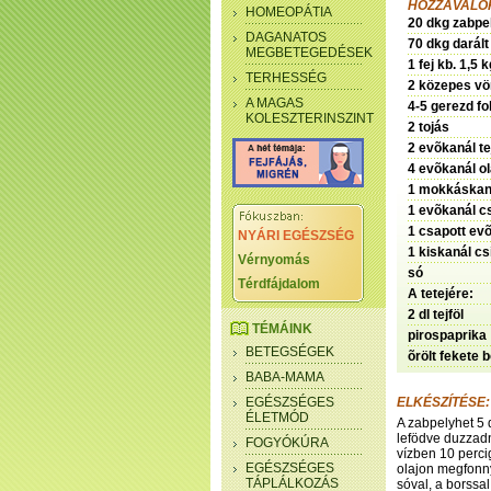
HOZZÁVALÓK
HOMEOPÁTIA
20 dkg zabpe
DAGANATOS
70 dkg darált
MEGBETEGEDÉSEK
1 fej kb. 1,5
TERHESSÉG
2 közepes v
A MAGAS
4-5 gerezd 
KOLESZTERINSZINT
2 tojás
2 evõkanál te
4 evõkanál ol
1 mokkáskaná
1 evõkanál c
1 csapott ev
NYÁRI EGÉSZSÉG
1 kiskanál c
Vérnyomás
só
Térdfájdalom
A tetejére:
2 dl tejföl
TÉMÁINK
pirospaprika
BETEGSÉGEK
õrölt fekete 
BABA-MAMA
EGÉSZSÉGES
ELKÉSZÍTÉSE:
ÉLETMÓD
A zabpelyhet 5 
lefödve duzzadn
FOGYÓKÚRA
vízben 10 perci
EGÉSZSÉGES
olajon megfonny
TÁPLÁLKOZÁS
sóval, a borssa