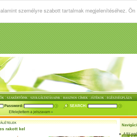
valamint személyre szabott tartalmak megjelenítéséhez. Ön
:
:
:
:
:
ŐK
SZAKÉRTŐINK
SZOLGÁLTATÁSAINK
HASZNOS CÍMEK
JÁTÉKOK
EGÉSZSÉGPLÁZA
Password:
SEARCH:
Elfelejtettem a jelszavam
ÁLÉTELEK
Navigác
s rakott kel
A fül e