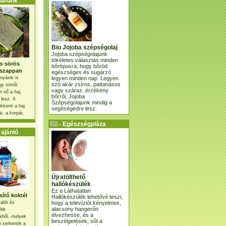
atunk
Bio Jojoba szépségolaj
Jojoba szépségolajunk
tökéletes választás minden
s-sörös
bőrtípusra, hogy bőröd
szappan
egészséges és sugárzó
legyen minden nap. Legyen
nyáink is
szó akár zsíros, pattanásos
gy sörtől
vagy száraz, érzékeny
 nő a haj,
bőrről, Jojoba
 lesz. A
Szépségolajunk mindig a
kkenti a haj
segítségedre lesz.
t, a korpát.
- Egészségpláza
ajánlatunk -
ajánló
Újratölthető
hallókészülék
Ez a Láthatatlan
ító koktél
Hallókészülék lehetővé teszi,
hogy a televíziót kényelmes,
osabb és
alacsony hangerőn
ebb
élvezhesse, és a
kből, melyek
beszélgetések, sőt a
 serkentik a