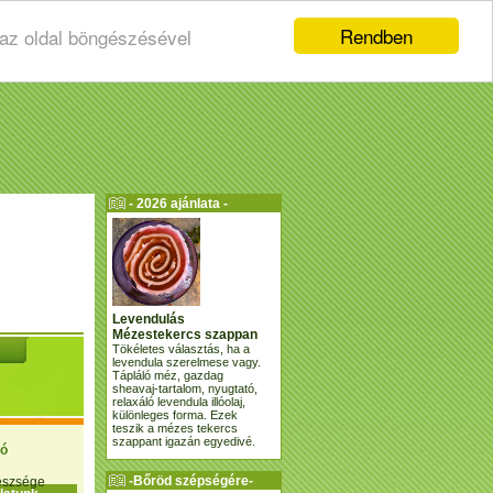
Rendben
 az oldal böngészésével
- 2026 ajánlata -
Levendulás
Mézestekercs szappan
Tökéletes választás, ha a
levendula szerelmese vagy.
Tápláló méz, gazdag
sheavaj-tartalom, nyugtató,
relaxáló levendula illóolaj,
különleges forma. Ezek
teszik a mézes tekercs
szappant igazán egyedivé.
ió
-Bőröd szépségére-
gészsége