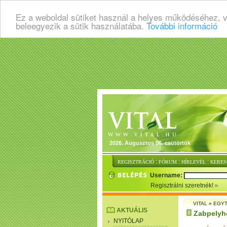
Ez a weboldal sütiket használ a helyes működéséhez, 
beleegyezik a sütik használatába.
További információ
2026. Augusztus 06. csütörtök
:
:
:
REGISZTRÁCIÓ
FÓRUM
HÍRLEVÉL
KERES
Username:
Regisztrálni szeretnék!
VITAL
»
EGYT
AKTUÁLIS
Zabpelyhe
NYITÓLAP