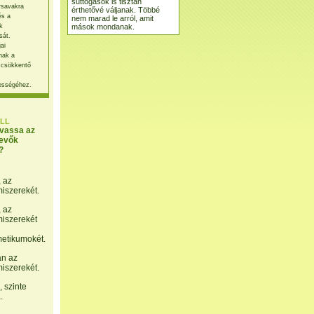
suttogások is tisztán
rsavakra
érthetővé váljanak. Többé
és a
nem marad le arról, amit
mások mondanak.
k
sát.
ai
nak a
 csökkentő
ességéhez.
LL
lvassa az
evők
?
, az
miszerekét.
, az
miszerekét
etikumokét.
án az
miszerekét.
 szinte
.