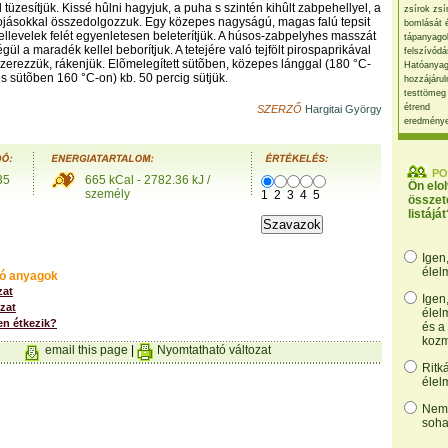
üzesítjük. Kissé hûlni hagyjuk, a puha s szintén kihûlt zabpehellyel, a
zsírok zsí
 tojásokkal összedolgozzuk. Egy közepes nagyságú, magas falú tepsit
bomlását 
kellevelek felét egyenletesen beleterítjük. A húsos-zabpelyhes masszát
tápanyago
ül a maradék kellel beborítjuk. A tetejére való tejfölt pirospaprikával
felszívódá
zerezzük, rákenjük. Elõmelegített sütõben, közepes lánggal (180 °C-
Hatóanyag
s sütõben 160 °C-on) kb. 50 percig sütjük.
hozzájárul
testtömeg
étrend
SZERZŐ
Hargitai György
eredmény
PO
35
665 kCal - 2782.36 kJ /
Ön elo
személy
1
2
3
4
5
összet
listáját
Igen
élel
ó anyagok
zat
Igen
zat
élel
n étkezik?
és a
kozm
email this page
|
Nyomtatható változat
Ritk
élel
Nem,
soha