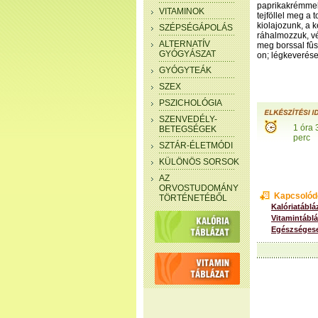
paprikakrémmel t
VITAMINOK
tejföllel meg a
kiolajozunk, a 
SZÉPSÉGÁPOLÁS
ráhalmozzuk, vég
ALTERNATÍV
meg borssal fûs
GYÓGYÁSZAT
on; légkeverése
GYÓGYTEÁK
SZEX
PSZICHOLÓGIA
SZENVEDÉLY-
1 óra 
BETEGSÉGEK
perc
SZTÁR-ÉLETMÓDI
KÜLÖNÖS SORSOK
AZ
ORVOSTUDOMÁNY
Kapcsolód
TÖRTÉNETÉBŐL
Kalóriatáblá
Vitamintáblá
Egészségese