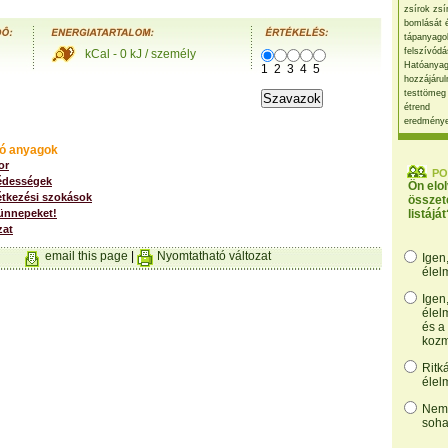
zsírok zsí
bomlását 
tápanyago
felszívódá
kCal - 0 kJ / személy
Hatóanyag
1
2
3
4
5
hozzájárul
testtömeg
étrend
eredmény
ó anyagok
or
PO
édességek
Ön elo
étkezési szokások
összet
 ünnepeket!
listáját
zat
email this page
|
Nyomtatható változat
Igen
élel
Igen
élel
és a
kozm
Ritk
élel
Nem,
soha