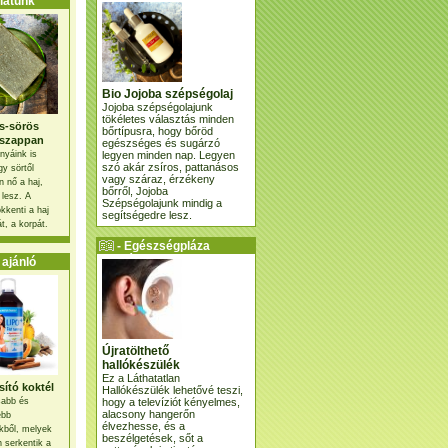
atunk
Bio Jojoba szépségolaj
Jojoba szépségolajunk
tökéletes választás minden
s-sörös
bőrtípusra, hogy bőröd
szappan
egészséges és sugárzó
legyen minden nap. Legyen
nyáink is
szó akár zsíros, pattanásos
gy sörtől
vagy száraz, érzékeny
 nő a haj,
bőrről, Jojoba
 lesz. A
Szépségolajunk mindig a
kkenti a haj
segítségedre lesz.
t, a korpát.
- Egészségpláza
ajánlatunk -
ajánló
Újratölthető
hallókészülék
Ez a Láthatatlan
ító koktél
Hallókészülék lehetővé teszi,
hogy a televíziót kényelmes,
osabb és
alacsony hangerőn
ebb
élvezhesse, és a
kből, melyek
beszélgetések, sőt a
 serkentik a