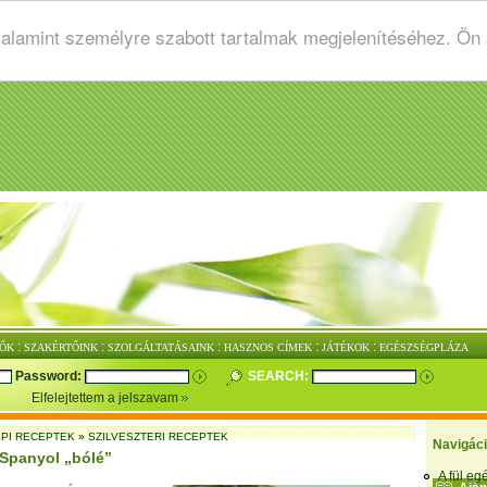
valamint személyre szabott tartalmak megjelenítéséhez. Ön
:
:
:
:
:
ŐK
SZAKÉRTŐINK
SZOLGÁLTATÁSAINK
HASZNOS CÍMEK
JÁTÉKOK
EGÉSZSÉGPLÁZA
Password:
SEARCH:
Elfelejtettem a jelszavam
PI RECEPTEK
»
SZILVESZTERI RECEPTEK
Navigác
 Spanyol „bólé”
A fül e