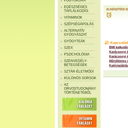
FOGYÓKÚRA
EGÉSZSÉGES
TÁPLÁLKOZÁS
VITAMINOK
SZÉPSÉGÁPOLÁS
ALTERNATÍV
GYÓGYÁSZAT
GYÓGYTEÁK
Kapcsolód
BMI kalkulát
SZEX
Karácsonyi 
PSZICHOLÓGIA
Karácsonyi 
SZENVEDÉLY-
Mértékletes
BETEGSÉGEK
Kalóriatáblá
SZTÁR-ÉLETMÓDI
KÜLÖNÖS SORSOK
AZ
ORVOSTUDOMÁNY
TÖRTÉNETÉBŐL