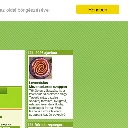
Rendben
 az oldal böngészésével
- 2026 ajánlata -
Levendulás
Mézestekercs szappan
Tökéletes választás, ha a
levendula szerelmese vagy.
Tápláló méz, gazdag
sheavaj-tartalom, nyugtató,
relaxáló levendula illóolaj,
különleges forma. Ezek
teszik a mézes tekercs
szappant igazán egyedivé.
ió
-Bőröd szépségére-
gészsége