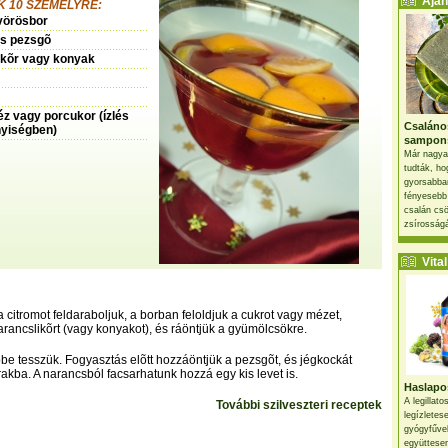
Ajánl
 10 SZEMÉLYRE:
vörösbor
es pezsgõ
likõr vagy konyak
z vagy porcukor (ízlés
Csaláno
nyiségben)
sampon
Már nagya
tudták, ho
gyorsabban
fényesebb
csalán csö
zsírosságá
Vital 
 citromot feldaraboljuk, a borban feloldjuk a cukrot vagy mézet,
rancslikõrt (vagy konyakot), és ráöntjük a gyümölcsökre.
õbe tesszük. Fogyasztás elõtt hozzáöntjük a pezsgõt, és jégkockát
akba. A narancsból facsarhatunk hozzá egy kis levet is.
Haslapos
A legillat
További szilveszteri receptek
legízletes
gyógyfűve
együttesen