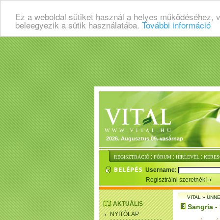
Ez a weboldal sütiket használ a helyes működéséhez, 
beleegyezik a sütik használatába.
További információ
2026. Augusztus 09. vasárnap
:
:
:
REGISZTRÁCIÓ
FÓRUM
HÍRLEVÉL
KERES
Username:
Regisztrálni szeretnék!
VITAL
»
ÜNNE
AKTUÁLIS
Sangria -
NYITÓLAP