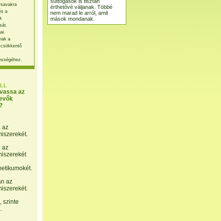
suttogások is tisztán
rsavakra
érthetővé váljanak. Többé
és a
nem marad le arról, amit
mások mondanak.
k
sát.
ai
nak a
 csökkentő
ességéhez.
LL
lvassa az
evők
?
, az
miszerekét.
, az
miszerekét
etikumokét.
án az
miszerekét.
 szinte
.