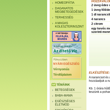
HOZZÁVALÓK
HOMEOPÁTIA
2 üveg édes 
DAGANATOS
1 üveg féléd
MEGBETEGEDÉSEK
1 dl narancs
TERHESSÉG
4 narancs
A MAGAS
2 citrom
KOLESZTERINSZINT
egy kevés mé
szerinti men
NYÁRI EGÉSZSÉG
Vérnyomás
ELKÉSZÍTÉSE:
Térdfájdalom
A narancsot és a
hozzáadjuk a na
TÉMÁINK
Kb. 1 órára hût
BETEGSÉGEK
teszünk a pohar
BABA-MAMA
EGÉSZSÉGES
ÉLETMÓD