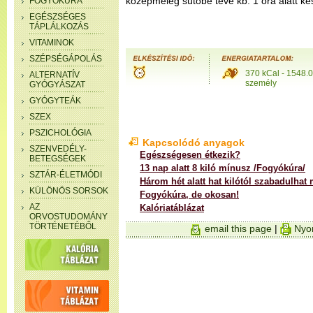
középmeleg sütőbe téve kb. 1 óra alatt kés
FOGYÓKÚRA
EGÉSZSÉGES
TÁPLÁLKOZÁS
VITAMINOK
SZÉPSÉGÁPOLÁS
370 kCal - 1548.0
ALTERNATÍV
személy
GYÓGYÁSZAT
GYÓGYTEÁK
SZEX
PSZICHOLÓGIA
Kapcsolódó anyagok
SZENVEDÉLY-
Egészségesen étkezik?
BETEGSÉGEK
13 nap alatt 8 kiló mínusz /Fogyókúra/
SZTÁR-ÉLETMÓDI
Három hét alatt hat kilótól szabadulhat
KÜLÖNÖS SORSOK
Fogyókúra, de okosan!
AZ
Kalóriatáblázat
ORVOSTUDOMÁNY
TÖRTÉNETÉBŐL
email this page
|
Nyom