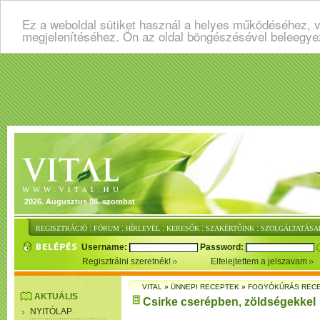
Ez a weboldal sütiket használ a helyes működéséhez, v
megjelenítéséhez. Ön az oldal böngészésével beleegye
2026. Augusztus 08. szombat
:
:
:
:
:
REGISZTRÁCIÓ
FÓRUM
HÍRLEVÉL
KERESŐK
SZAKÉRTŐINK
SZOLGÁLTATÁSA
Username:
Password:
Regisztrálni szeretnék!
Elfelejtettem a jelszavam
VITAL
»
ÜNNEPI RECEPTEK
»
FOGYÓKÚRÁS REC
AKTUÁLIS
Csirke cserépben, zöldségekkel
NYITÓLAP