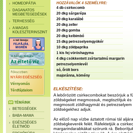
HOZZÁVALÓK 4 SZEMÉLYRE:
HOMEOPÁTIA
4 db csirkecomb
DAGANATOS
20 dkg sárgarépa
MEGBETEGEDÉSEK
20 dkg karalábé
TERHESSÉG
20 dkg zeller
A MAGAS
20 dkg gomba
KOLESZTERINSZINT
20 dkg kelbimbó
15 dkg petrezselyemgyökér
10 dkg zöldpaprika
1 kis fej vöröshagyma
4 dkg csökkentett zsírtartalmú margarin
petrezselyemlevél
só, őrölt bors
majoránna, kömény
NYÁRI EGÉSZSÉG
Vérnyomás
ELKÉSZÍTÉSE:
Térdfájdalom
A lebőrözött csirkecombokat beszórjuk a f
zöldségeket megmossuk, megtisztítjuk és 
TÉMÁINK
megmosott zöldhagymát és petrezselyem zö
BETEGSÉGEK
zöldségekhez adjuk.
BABA-MAMA
Az előző nap vízbe áztatott római tál aljá
EGÉSZSÉGES
zöldségkeverék felét. Ráfektetjük a csirk
ÉLETMÓD
margarindarabkákat szórunk rá. Beborítjuk