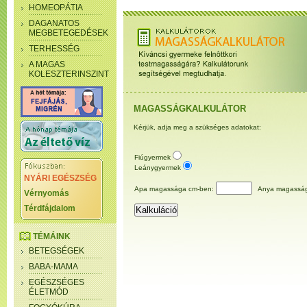
HOMEOPÁTIA
DAGANATOS
MEGBETEGEDÉSEK
TERHESSÉG
A MAGAS
KOLESZTERINSZINT
MAGASSÁGKALKULÁTOR
Kérjük, adja meg a szükséges adatokat:
Fiúgyermek
Leánygyermek
NYÁRI EGÉSZSÉG
Apa magassága cm-ben:
Anya magasság
Vérnyomás
Térdfájdalom
TÉMÁINK
BETEGSÉGEK
BABA-MAMA
EGÉSZSÉGES
ÉLETMÓD