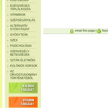
FOGYÓKÚRA
EGÉSZSÉGES
TÁPLÁLKOZÁS
VITAMINOK
SZÉPSÉGÁPOLÁS
ALTERNATÍV
GYÓGYÁSZAT
email this page
|
Nyom
GYÓGYTEÁK
SZEX
PSZICHOLÓGIA
SZENVEDÉLY-
BETEGSÉGEK
SZTÁR-ÉLETMÓDI
KÜLÖNÖS SORSOK
AZ
ORVOSTUDOMÁNY
TÖRTÉNETÉBŐL