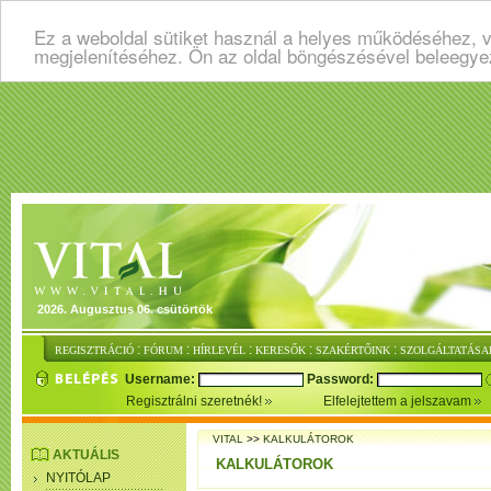
Ez a weboldal sütiket használ a helyes működéséhez, v
megjelenítéséhez. Ön az oldal böngészésével beleegye
2026. Augusztus 06. csütörtök
:
:
:
:
:
REGISZTRÁCIÓ
FÓRUM
HÍRLEVÉL
KERESŐK
SZAKÉRTŐINK
SZOLGÁLTATÁSA
Username:
Password:
Regisztrálni szeretnék!
Elfelejtettem a jelszavam
VITAL
>>
KALKULÁTOROK
AKTUÁLIS
KALKULÁTOROK
NYITÓLAP