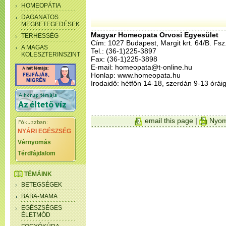
HOMEOPÁTIA
DAGANATOS
MEGBETEGEDÉSEK
Magyar Homeopata Orvosi Egyesület
TERHESSÉG
Cím: 1027 Budapest, Margit krt. 64/B. Fsz
A MAGAS
Tel.: (36-1)225-3897
KOLESZTERINSZINT
Fax: (36-1)225-3898
E-mail: homeopata@t-online.hu
Honlap: www.homeopata.hu
Irodaidő: hétfőn 14-18, szerdán 9-13 órái
email this page
|
Nyom
NYÁRI EGÉSZSÉG
Vérnyomás
Térdfájdalom
TÉMÁINK
BETEGSÉGEK
BABA-MAMA
EGÉSZSÉGES
ÉLETMÓD