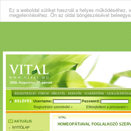
Ez a weboldal sütiket használ a helyes működéséhez, v
megjelenítéséhez. Ön az oldal böngészésével beleegye
2026. Augusztus 07. péntek
:
:
:
:
:
REGISZTRÁCIÓ
FÓRUM
HÍRLEVÉL
KERESŐK
SZAKÉRTŐINK
SZOLGÁLTATÁSA
Username:
Password:
Regisztrálni szeretnék!
Elfelejtettem a jelszavam
VITAL
AKTUÁLIS
HOMEOPÁTIAVAL FOGLALKOZÓ SZER
NYITÓLAP