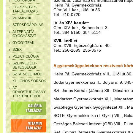
Szombat, vasárnap és munkaszüneti napok
FOGYÓKÚRA
Heim Pál Gyermekkórház
EGÉSZSÉGES
Cím: VIII. ker., Üllői út 86.
TÁPLÁLKOZÁS
Tel.: 210-0720
VITAMINOK
IV. és XIV. kerület:
SZÉPSÉGÁPOLÁS
Cím: XIV. ker., Bethesda u. 3.
ALTERNATÍV
Tel.: 384-5150, 384-5114
GYÓGYÁSZAT
XVII. kerület
GYÓGYTEÁK
Cím: XVII. Egészségház u. 40.
SZEX
Tel.: 256-2699, 256-3576
PSZICHOLÓGIA
SZENVEDÉLY-
A gyermekügyeletekben résztvevő kórh
BETEGSÉGEK
Heim Pál Gyermekkórház VIII., Üllői út 86
SZTÁR-ÉLETMÓDI
KÜLÖNÖS SORSOK
Budai Gyermekkórház II., Bolyai u. 9. 345
AZ
Szt. János Kórház (János) XII., Diósárok 
ORVOSTUDOMÁNY
TÖRTÉNETÉBŐL
Madarász Gyermekkórház XIII., Madarász
Svábhegyi Gyermek Gyógyintézet XII., Má
SOTE. Gyermekklinika (I. Gykl.) VIII., Bók
Országos Baleseti Intézet (OBI) VIII., Fiu
Ref. Egyház Bethesda Gyermekkórház XIV.