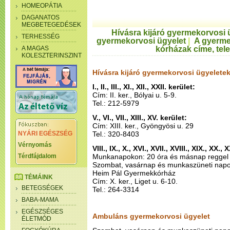
HOMEOPÁTIA
DAGANATOS
MEGBETEGEDÉSEK
Hívásra kijáró gyermekorvosi 
TERHESSÉG
gyermekorvosi ügyelet
|
A gyerme
A MAGAS
kórházak címe, te
KOLESZTERINSZINT
Hívásra kijáró gyermekorvosi ügyelete
I., II., III., XI., XII., XXII. kerület:
Cím: II. ker., Bólyai u. 5-9.
Tel.: 212-5979
V., VI., VII., XIII., XV. kerület:
Cím: XIII. ker., Gyöngyösi u. 29
NYÁRI EGÉSZSÉG
Tel.: 320-8403
Vérnyomás
VIII., IX., X., XVI., XVII., XVIII., XIX., XX., 
Térdfájdalom
Munkanapokon: 20 óra és másnap reggel 
Szombat, vasárnap és munkaszüneti napo
Heim Pál Gyermekkórház
TÉMÁINK
Cím: X. ker., Liget u. 6-10.
BETEGSÉGEK
Tel.: 264-3314
BABA-MAMA
EGÉSZSÉGES
Ambuláns gyermekorvosi ügyelet
ÉLETMÓD