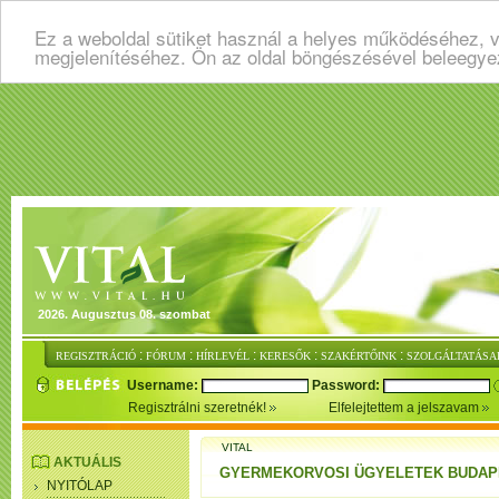
Ez a weboldal sütiket használ a helyes működéséhez, v
megjelenítéséhez. Ön az oldal böngészésével beleegye
2026. Augusztus 08. szombat
:
:
:
:
:
REGISZTRÁCIÓ
FÓRUM
HÍRLEVÉL
KERESŐK
SZAKÉRTŐINK
SZOLGÁLTATÁSA
Username:
Password:
Regisztrálni szeretnék!
Elfelejtettem a jelszavam
VITAL
AKTUÁLIS
GYERMEKORVOSI ÜGYELETEK BUDAP
NYITÓLAP