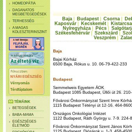
HOMEOPÁTIA
DAGANATOS
MEGBETEGEDÉSEK
Baja
|
Budapest
|
Csorna
|
De
TERHESSÉG
Kaposvár
|
Kecskemét
|
Kistarcsa
A MAGAS
Nyíregyháza
|
Pécs
|
Salgótar
KOLESZTERINSZINT
Székesfehérvár
|
Szekszárd
|
Szo
Veszprém
|
Zala
Baja
Bajai Kórház
6500 Baja, Rókus u. 10. 06-79-422-233
NYÁRI EGÉSZSÉG
Budapest
Vérnyomás
Semmelweis Egyetem ÁOK
Térdfájdalom
Budapest 1085 Budapest, Üllői út 26. 210
Fővárosi Önkormányzat Szent Imre Kórhá
TÉMÁINK
1115 Budapest Tétényi út 12-16. 464-860
BETEGSÉGEK
Országos Onkológiai Intézet
BABA-MAMA
1122 Budapest, Ráth György u. 7-9. 224-
EGÉSZSÉGES
ÉLETMÓD
Fővárosi Önkormányzat Szent János Kórh
1125 Budapest, Diósárok u. 1-3. 458-450