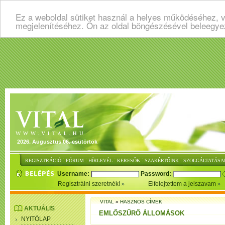
Ez a weboldal sütiket használ a helyes működéséhez, v
megjelenítéséhez. Ön az oldal böngészésével beleegye
2026. Augusztus 06. csütörtök
:
:
:
:
:
REGISZTRÁCIÓ
FÓRUM
HÍRLEVÉL
KERESŐK
SZAKÉRTŐINK
SZOLGÁLTATÁSA
Username:
Password:
Regisztrálni szeretnék!
Elfelejtettem a jelszavam
VITAL
»
HASZNOS CÍMEK
AKTUÁLIS
EMLŐSZŰRŐ ÁLLOMÁSOK
NYITÓLAP