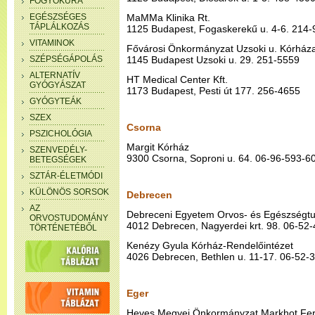
FOGYÓKÚRA
EGÉSZSÉGES
MaMMa Klinika Rt.
TÁPLÁLKOZÁS
1125 Budapest, Fogaskerekű u. 4-6. 214
VITAMINOK
Fővárosi Önkormányzat Uzsoki u. Kórház
SZÉPSÉGÁPOLÁS
1145 Budapest Uzsoki u. 29. 251-5559
ALTERNATÍV
HT Medical Center Kft.
GYÓGYÁSZAT
1173 Budapest, Pesti út 177. 256-4655
GYÓGYTEÁK
SZEX
Csorna
PSZICHOLÓGIA
Margit Kórház
SZENVEDÉLY-
9300 Csorna, Soproni u. 64. 06-96-593-6
BETEGSÉGEK
SZTÁR-ÉLETMÓDI
KÜLÖNÖS SORSOK
Debrecen
AZ
Debreceni Egyetem Orvos- és Egészségt
ORVOSTUDOMÁNY
4012 Debrecen, Nagyerdei krt. 98. 06-52
TÖRTÉNETÉBŐL
Kenézy Gyula Kórház-Rendelőintézet
4026 Debrecen, Bethlen u. 11-17. 06-52-
Eger
Heves Megyei Önkormányzat Markhot Fe