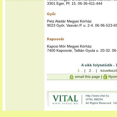
3301 Eger, Pf. 15. 06-36-411-444
Győr
Petz Aladár Megyei Kórház
9023 Győr, Vasvári P. u. 2-4. 06-96-523-6
Kaposvár
Kaposi Mór Megyei Kórház
7400 Kaposvár, Tallián Gyula u. 20-32. 0
A cikk folytatódik - 
1
. |
2
. |
következő
email this page
|
Nyom