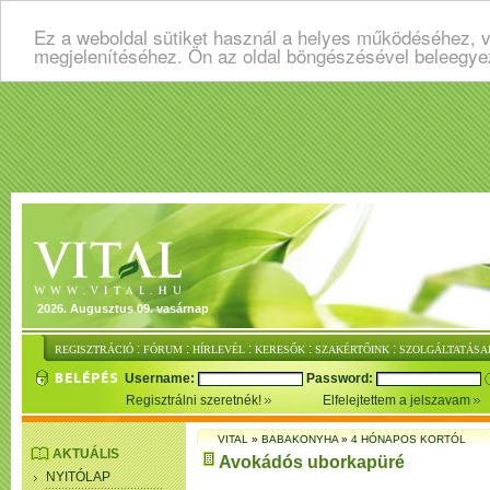
Ez a weboldal sütiket használ a helyes működéséhez, v
megjelenítéséhez. Ön az oldal böngészésével beleegye
2026. Augusztus 09. vasárnap
:
:
:
:
:
REGISZTRÁCIÓ
FÓRUM
HÍRLEVÉL
KERESŐK
SZAKÉRTŐINK
SZOLGÁLTATÁSA
Username:
Password:
Regisztrálni szeretnék!
Elfelejtettem a jelszavam
VITAL
»
BABAKONYHA
»
4 HÓNAPOS KORTÓL
AKTUÁLIS
Avokádós uborkapüré
NYITÓLAP