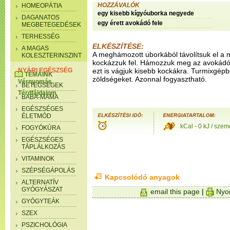
HOZZÁVALÓK
HOMEOPÁTIA
egy kisebb kígyóuborka negyede
DAGANATOS
egy érett avokádó fele
MEGBETEGEDÉSEK
TERHESSÉG
ELKÉSZÍTÉSE:
A MAGAS
A meghámozott uborkából távolítsuk el a 
KOLESZTERINSZINT
kockázzuk fel. Hámozzuk meg az avokádót 
NYÁRI EGÉSZSÉG
ezt is vágjuk kisebb kockákra. Turmixgép
TÉMÁINK
zöldségeket. Azonnal fogyasztható.
Vérnyomás
BETEGSÉGEK
Térdfájdalom
BABA-MAMA
EGÉSZSÉGES
ÉLETMÓD
kCal - 0 kJ / szem
FOGYÓKÚRA
EGÉSZSÉGES
TÁPLÁLKOZÁS
VITAMINOK
SZÉPSÉGÁPOLÁS
Kapcsolódó anyagok
ALTERNATÍV
GYÓGYÁSZAT
email this page
|
Nyom
GYÓGYTEÁK
SZEX
PSZICHOLÓGIA