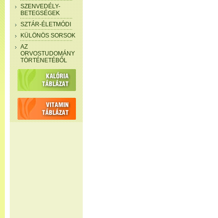
SZENVEDÉLY-
BETEGSÉGEK
SZTÁR-ÉLETMÓDI
KÜLÖNÖS SORSOK
AZ
ORVOSTUDOMÁNY
TÖRTÉNETÉBŐL