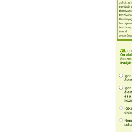
zsírok zsí
bomlását 
tápanyago
felszívódá
Hatóanyag
hozzájárul
testtömeg
étrend
eredmény
PO
Ön elo
összet
listáját
Igen
élel
Igen
élel
és a
kozm
Ritk
élel
Nem,
soha