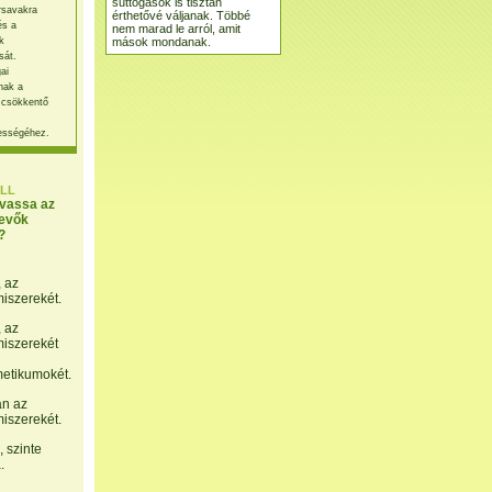
suttogások is tisztán
rsavakra
érthetővé váljanak. Többé
és a
nem marad le arról, amit
mások mondanak.
k
sát.
ai
nak a
 csökkentő
ességéhez.
LL
lvassa az
evők
?
, az
miszerekét.
, az
miszerekét
etikumokét.
án az
miszerekét.
 szinte
.