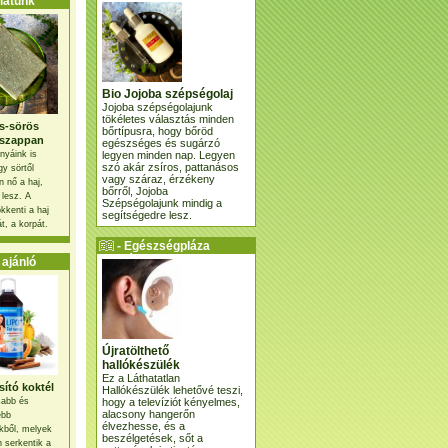
atunk
Bio Jojoba szépségolaj
Jojoba szépségolajunk
tökéletes választás minden
s-sörös
bőrtípusra, hogy bőröd
szappan
egészséges és sugárzó
legyen minden nap. Legyen
nyáink is
szó akár zsíros, pattanásos
gy sörtől
vagy száraz, érzékeny
 nő a haj,
bőrről, Jojoba
 lesz. A
Szépségolajunk mindig a
kkenti a haj
segítségedre lesz.
t, a korpát.
- Egészségpláza
ajánlatunk -
ajánló
Újratölthető
hallókészülék
Ez a Láthatatlan
ító koktél
Hallókészülék lehetővé teszi,
hogy a televíziót kényelmes,
osabb és
alacsony hangerőn
ebb
élvezhesse, és a
kből, melyek
beszélgetések, sőt a
 serkentik a