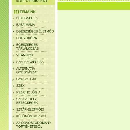
KOLESZTERINSZINT
TÉMÁINK
BETEGSÉGEK
BABA-MAMA
EGÉSZSÉGES ÉLETMÓD
FOGYÓKÚRA
EGÉSZSÉGES
TÁPLÁLKOZÁS
VITAMINOK
SZÉPSÉGÁPOLÁS
ALTERNATÍV
GYÓGYÁSZAT
GYÓGYTEÁK
SZEX
PSZICHOLÓGIA
SZENVEDÉLY-
BETEGSÉGEK
SZTÁR-ÉLETMÓDI
KÜLÖNÖS SORSOK
AZ ORVOSTUDOMÁNY
TÖRTÉNETÉBŐL