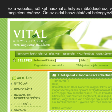
Ez a weboldal sütiket használ a helyes működéséhez, v
megjelenítéséhez. Ön az oldal használatával beleegyez
2026. Augusztus 07. péntek
:
:
:
:
:
REGISZTRÁCIÓ
FÓRUM
HÍRLEVÉL
KERESŐK
SZAKÉRTŐINK
SZOLGÁLTAT
Felhasználói név:
Jelszó:
Regisztrálni szeretnék!
Elfelejtettem a jelszavam
Hitel ajánlat különösen racz.robert
AKTUÁLIS
TOPIKNYITÓ:
NYITÓLAP
Helló,
Bemutatkozom Ràcz Robertné magyar lakos, any
HOMEOPÁTIA
magánszemélyeknek ajánlom szolgáltatásaimat. B
készséggel állok rendelkezésére. 2%-os kamattal
DAGANATOS
Kifizetetlen, visszatérítés megtörtént, szükséged 
MEGBETEGEDÉSEK
Otthon, vagy pénzre van szüksége egy projekt fi
a nulláról kezdéshez. Egyetlen cím: racz.rober
TERHESSÉG
Bátran keressen
A MAGAS