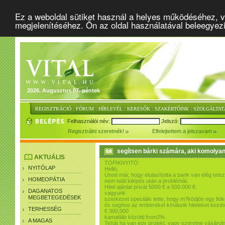
Ez a weboldal sütiket használ a helyes működéséhez, v
megjelenítéséhez. Ön az oldal használatával beleegyez
2026. Augusztus 07. péntek
:
:
:
:
:
REGISZTRÁCIÓ
FÓRUM
HÍRLEVÉL
KERESŐK
SZAKÉRTŐINK
SZOLGÁLTAT
Felhasználói név:
Jelszó:
Regisztrálni szeretnék!
Elfelejtettem a jelszavam
segítsen bárki számára, aki komolyan 
AKTUÁLIS
TOPIKNYITÓ:
NYITÓLAP
Helló,
Unod már, hogy elutasította a bank van elég tetsz
HOMEOPÁTIA
nem talál kilépés után a problémát.
Hitel ajánlat privát 5000 € a 500.000 €.
DAGANATOS
vagyunk
MEGBETEGEDÉSEK
szerkezet speciális tette, hogy m?ködjön egy fiók
és segítse az embereket kínálunk hiteleket kezd
TERHESSÉG
€ 300,000
kamatláb közötti from2%.
A MAGAS
Tehát ha van egy projekt, vagy szeretne vásároln