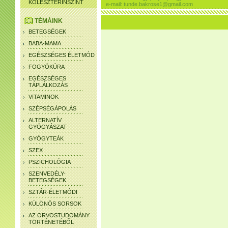
KOLESZTERINSZINT
e-mail: tunde.bakrose1@gmail.com
TÉMÁINK
BETEGSÉGEK
BABA-MAMA
EGÉSZSÉGES ÉLETMÓD
FOGYÓKÚRA
EGÉSZSÉGES
TÁPLÁLKOZÁS
VITAMINOK
SZÉPSÉGÁPOLÁS
ALTERNATÍV
GYÓGYÁSZAT
GYÓGYTEÁK
SZEX
PSZICHOLÓGIA
SZENVEDÉLY-
BETEGSÉGEK
SZTÁR-ÉLETMÓDI
KÜLÖNÖS SORSOK
AZ ORVOSTUDOMÁNY
TÖRTÉNETÉBŐL