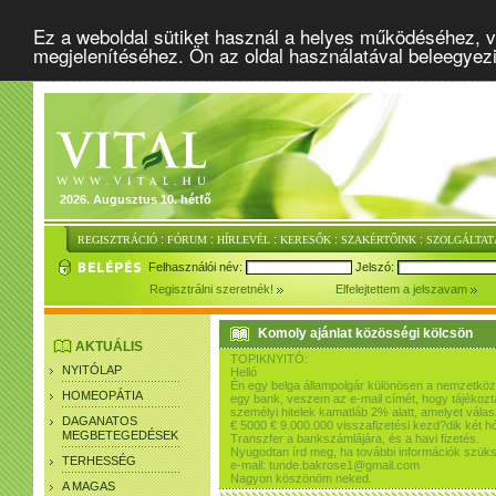
Ez a weboldal sütiket használ a helyes működéséhez, v
megjelenítéséhez. Ön az oldal használatával beleegyez
2026. Augusztus 10. hétfő
:
:
:
:
:
REGISZTRÁCIÓ
FÓRUM
HÍRLEVÉL
KERESŐK
SZAKÉRTŐINK
SZOLGÁLTAT
Felhasználói név:
Jelszó:
Regisztrálni szeretnék!
Elfelejtettem a jelszavam
Komoly ajánlat közösségi kölcsön
AKTUÁLIS
TOPIKNYITÓ:
NYITÓLAP
Helló
Én egy belga állampolgár különösen a nemzetköz
HOMEOPÁTIA
egy bank, veszem az e-mail címét, hogy tájékozt
személyi hitelek kamatláb 2% alatt, amelyet válasz
DAGANATOS
€ 5000 € 9.000.000 visszafizetési kezd?dik két h
MEGBETEGEDÉSEK
Transzfer a bankszámlájára, és a havi fizetés.
Nyugodtan írd meg, ha további információk szük
TERHESSÉG
e-mail: tunde.bakrose1@gmail.com
Nagyon köszönöm neked.
A MAGAS