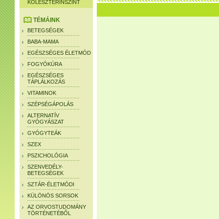
KOLESZTERINSZINT
TÉMÁINK
BETEGSÉGEK
BABA-MAMA
EGÉSZSÉGES ÉLETMÓD
FOGYÓKÚRA
EGÉSZSÉGES
TÁPLÁLKOZÁS
VITAMINOK
SZÉPSÉGÁPOLÁS
ALTERNATÍV
GYÓGYÁSZAT
GYÓGYTEÁK
SZEX
PSZICHOLÓGIA
SZENVEDÉLY-
BETEGSÉGEK
SZTÁR-ÉLETMÓDI
KÜLÖNÖS SORSOK
AZ ORVOSTUDOMÁNY
TÖRTÉNETÉBŐL