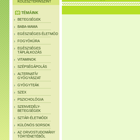
KOLESZTERINSZINT
TÉMÁINK
BETEGSÉGEK
BABA-MAMA
EGÉSZSÉGES ÉLETMÓD
FOGYÓKÚRA
EGÉSZSÉGES
TÁPLÁLKOZÁS
VITAMINOK
SZÉPSÉGÁPOLÁS
ALTERNATÍV
GYÓGYÁSZAT
GYÓGYTEÁK
SZEX
PSZICHOLÓGIA
SZENVEDÉLY-
BETEGSÉGEK
SZTÁR-ÉLETMÓDI
KÜLÖNÖS SORSOK
AZ ORVOSTUDOMÁNY
TÖRTÉNETÉBŐL