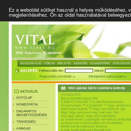
Ez a weboldal sütiket használ a helyes működéséhez, v
megjelenítéséhez. Ön az oldal használatával beleegyez
2026. Augusztus 09. vasárnap
:
:
:
:
:
REGISZTRÁCIÓ
FÓRUM
HÍRLEVÉL
KERESŐK
SZAKÉRTŐINK
SZOLGÁLTAT
Felhasználói név:
Jelszó:
Regisztrálni szeretnék!
Elfelejtettem a jelszavam
hitel ajánlat bárki számára komoly
AKTUÁLIS
TOPIKNYITÓ:
NYITÓLAP
Biztos érdeklik kapott hitel
€ 5000 € 2.000.000 ?? a hitel finanszírozása
HOMEOPÁTIA
Ön igényeinek ?? a projektek ?? hogy rendezze 
adósságait bankok ?? hogy van habozás egy
DAGANATOS
ideje, hogy keressen meg, mert van t?ke
MEGBETEGEDÉSEK
elég nagy ahhoz, hogy részt bármilyen
az embereknek szükségük van hitel és amely ké
TERHESSÉG
remboursser a mensualitées és tiszteletben
hitelek között különösen törvényi
A MAGAS
e-mail: tunde.bakrose1@gmail.com