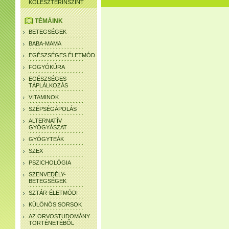
KOLESZTERINSZINT
TÉMÁINK
BETEGSÉGEK
BABA-MAMA
EGÉSZSÉGES ÉLETMÓD
FOGYÓKÚRA
EGÉSZSÉGES
TÁPLÁLKOZÁS
VITAMINOK
SZÉPSÉGÁPOLÁS
ALTERNATÍV
GYÓGYÁSZAT
GYÓGYTEÁK
SZEX
PSZICHOLÓGIA
SZENVEDÉLY-
BETEGSÉGEK
SZTÁR-ÉLETMÓDI
KÜLÖNÖS SORSOK
AZ ORVOSTUDOMÁNY
TÖRTÉNETÉBŐL