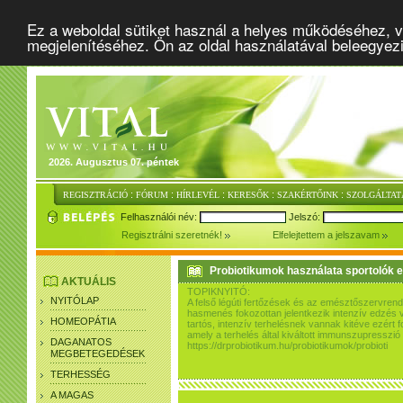
Ez a weboldal sütiket használ a helyes működéséhez, v
megjelenítéséhez. Ön az oldal használatával beleegyez
2026. Augusztus 07. péntek
:
:
:
:
:
REGISZTRÁCIÓ
FÓRUM
HÍRLEVÉL
KERESŐK
SZAKÉRTŐINK
SZOLGÁLTAT
Felhasználói név:
Jelszó:
Regisztrálni szeretnék!
Elfelejtettem a jelszavam
Probiotikumok használata sportolók 
AKTUÁLIS
TOPIKNYITÓ:
NYITÓLAP
A felső légúti fertőzések és az emésztőszervrend
hasmenés fokozottan jelentkezik intenzív edzés 
HOMEOPÁTIA
tartós, intenzív terhelésnek vannak kitéve ezér
amely a terhelés által kiváltott immunszupressz
DAGANATOS
https://drprobiotikum.hu/probiotikumok/probioti
MEGBETEGEDÉSEK
TERHESSÉG
A MAGAS