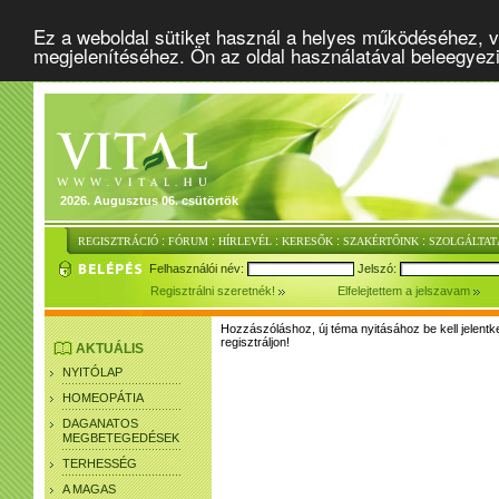
Ez a weboldal sütiket használ a helyes működéséhez, v
megjelenítéséhez. Ön az oldal használatával beleegyez
2026. Augusztus 06. csütörtök
:
:
:
:
:
REGISZTRÁCIÓ
FÓRUM
HÍRLEVÉL
KERESŐK
SZAKÉRTŐINK
SZOLGÁLTAT
Felhasználói név:
Jelszó:
Regisztrálni szeretnék!
Elfelejtettem a jelszavam
Hozzászóláshoz, új téma nyitásához be kell jelentk
regisztráljon!
AKTUÁLIS
NYITÓLAP
HOMEOPÁTIA
DAGANATOS
MEGBETEGEDÉSEK
TERHESSÉG
A MAGAS