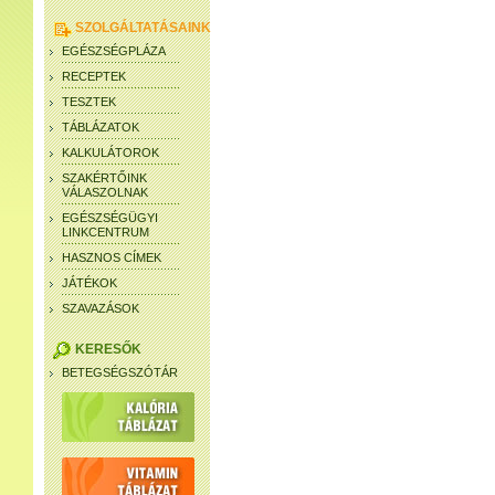
SZOLGÁLTATÁSAINK
EGÉSZSÉGPLÁZA
RECEPTEK
TESZTEK
TÁBLÁZATOK
KALKULÁTOROK
SZAKÉRTŐINK
VÁLASZOLNAK
EGÉSZSÉGÜGYI
LINKCENTRUM
HASZNOS CÍMEK
JÁTÉKOK
SZAVAZÁSOK
KERESŐK
BETEGSÉGSZÓTÁR