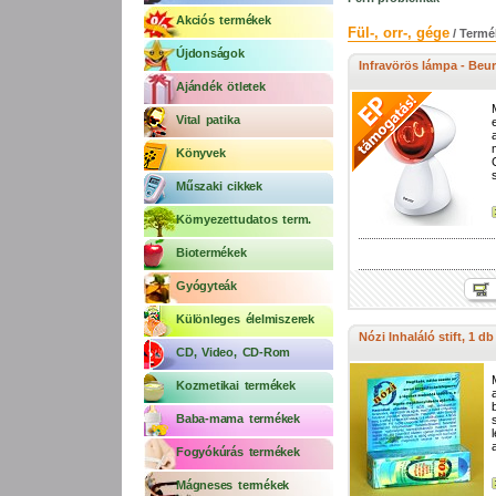
Akciós termékek
Fül-, orr-, gége
/ Term
Újdonságok
Infravörös lámpa - Beur
Ajándék ötletek
Vital patika
Könyvek
Műszaki cikkek
Környezettudatos term.
Biotermékek
Gyógyteák
Különleges élelmiszerek
Nózi Inhaláló stift, 1 db
CD, Video, CD-Rom
Kozmetikai termékek
Baba-mama termékek
Fogyókúrás termékek
Mágneses termékek