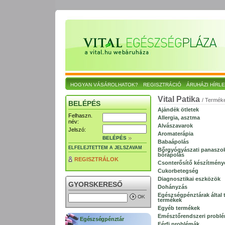
HOGYAN VÁSÁROLHATOK?
REGISZTRÁCIÓ
ÁRUHÁZI HÍRL
Vital Patika
/ Termék
BELÉPÉS
Ajándék ötletek
Felhaszn.
Allergia, asztma
név:
Alvászavarok
Jelszó:
Aromaterápia
BELÉPÉS
Babaápolás
ELFELEJTETTEM A JELSZAVAM
Bőrgyógyászati panaszo
bőrápolás
REGISZTRÁLOK
Csonterősítő készítmény
Cukorbetegség
Diagnosztikai eszközök
GYORSKERESŐ
Dohányzás
Egészségpénztárak által t
termékek
Egyéb termékek
Emésztőrendszeri probl
Egészségpénztár
Férfi problémák