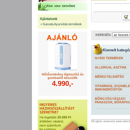
Aloe vera termékek
Ajánlatunk
•
Garuda Ayurvéda termékek
KERESÉS:
Kiemelt kategó
NYÁRI TERMÉKEK
ALLERGIA, ASZTMA
Hűtőszekrény légtisztító és
MÉREGTELENÍTÉS
gombaölő készülék
4.990,-
VITAMINOK, NYOMEL
IMMUNERŐSÍTŐK
BŐRGYÓGYÁSZATI
PANASZOK, BŐRÁPO
All rights reserved www.vital