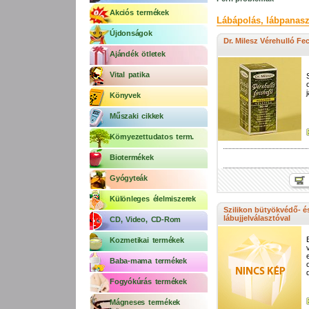
Akciós termékek
Lábápolás, lábpanas
Újdonságok
Dr. Milesz Vérehulló Fe
Ajándék ötletek
Vital patika
Könyvek
Műszaki cikkek
Környezettudatos term.
Biotermékek
Gyógyteák
Különleges élelmiszerek
Szilikon bütyökvédő- és
lábujjelválasztóval
CD, Video, CD-Rom
Kozmetikai termékek
Baba-mama termékek
Fogyókúrás termékek
Mágneses termékek