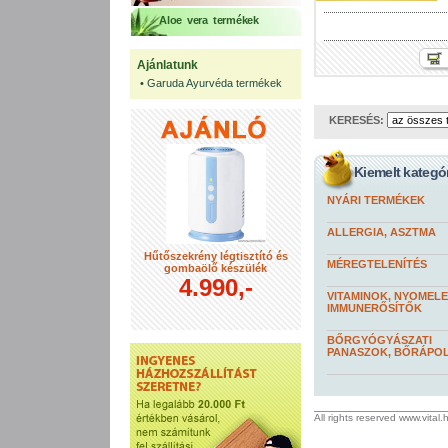
Aloe vera termékek
Ajánlatunk
•
Garuda Ayurvéda termékek
KERESÉS:
Kiemelt kategó
NYÁRI TERMÉKEK
ALLERGIA, ASZTMA
Hűtőszekrény légtisztító és
MÉREGTELENÍTÉS
gombaölő készülék
4.990,-
VITAMINOK, NYOMEL
IMMUNERŐSÍTŐK
BŐRGYÓGYÁSZATI
PANASZOK, BŐRÁPO
All rights reserved www.vital