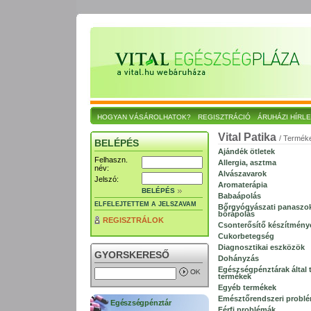
HOGYAN VÁSÁROLHATOK?
REGISZTRÁCIÓ
ÁRUHÁZI HÍRL
Vital Patika
/ Termék
BELÉPÉS
Ajándék ötletek
Felhaszn.
Allergia, asztma
név:
Alvászavarok
Jelszó:
Aromaterápia
BELÉPÉS
Babaápolás
ELFELEJTETTEM A JELSZAVAM
Bőrgyógyászati panaszo
bőrápolás
REGISZTRÁLOK
Csonterősítő készítmény
Cukorbetegség
Diagnosztikai eszközök
GYORSKERESŐ
Dohányzás
Egészségpénztárak által t
termékek
Egyéb termékek
Emésztőrendszeri probl
Egészségpénztár
Férfi problémák