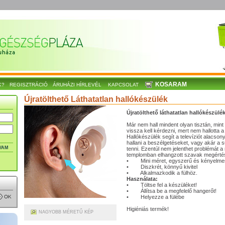
KOSARAM
K?
REGISZTRÁCIÓ
ÁRUHÁZI HÍRLEVÉL
KAPCSOLAT
Újratölthető Láthatatlan hallókészülék
Újratölthető láthatatlan hallókészülé
Már nem hall mindent olyan tisztán, mint
vissza kell kérdezni, mert nem hallotta 
Hallókészülék segít a televíziót alacson
hallani a beszélgetéseket, vagy akár a s
VAM
tenni. Ezentúl nem jelenthet problémát 
templomban elhangzott szavak megérté
• Mini méret, egyszerű és kényelme
• Diszkrét, könnyű kivitel
• Alkalmazkodik a fülhöz.
Használata:
• Töltse fel a készüléket!
• Állítsa be a megfelelő hangerőt!
• Helyezze a fülébe
Higiéniás termék!
NAGYOBB MÉRETŰ KÉP