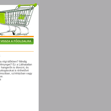
VISSZA A FŐOLDALRA
k
 a régi időkben? Mindig
a lényeget?
Ez a Láthatatlan
y hangerőn is élvezni, és
uttogásokat is érthetővé
a moziban, színházban vagy
se.
s