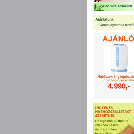
Aloe vera termékek
Ajánlatunk
•
Garuda Ayurvéda termé
Hűtőszekrény légtisztí
gombaölő készülé
4.990,-