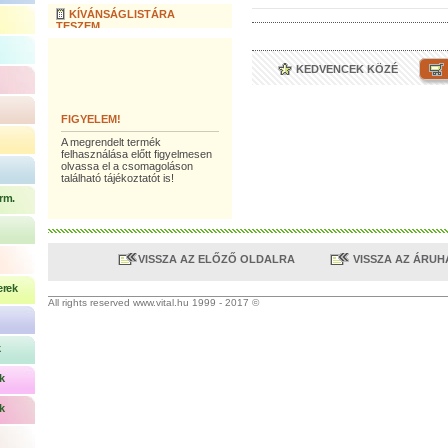
KÍVÁNSÁGLISTÁRA
TESZEM
KEDVENCEK KÖZÉ
FIGYELEM!
A megrendelt termék
felhasználása előtt figyelmesen
olvassa el a csomagoláson
található tájékoztatót is!
rm.
VISSZA AZ ELŐZŐ OLDALRA
VISSZA AZ ÁRU
erek
All rights reserved www.vital.hu 1999 - 2017 ©
k
k
k