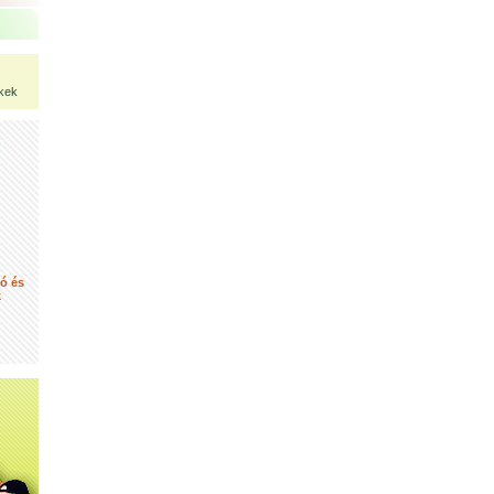
kek
tó és
k