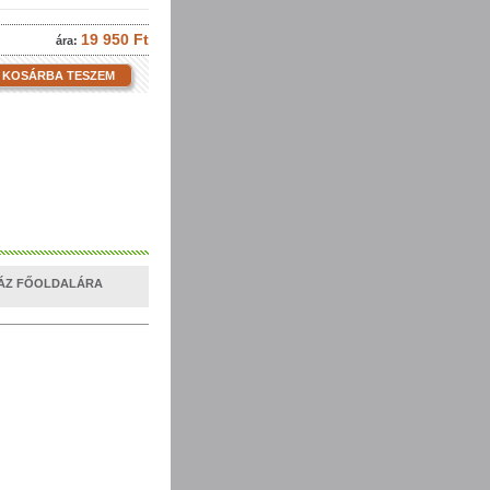
19 950 Ft
ára:
KOSÁRBA TESZEM
HÁZ FŐOLDALÁRA