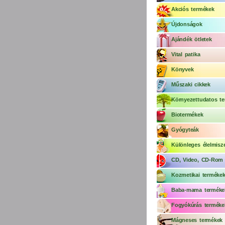
Akciós termékek
Újdonságok
Ajándék ötletek
Vital patika
Könyvek
Műszaki cikkek
Környezettudatos te
Biotermékek
Gyógyteák
Különleges élelmisz
CD, Video, CD-Rom
Kozmetikai terméke
Baba-mama terméke
Fogyókúrás terméke
Mágneses termékek