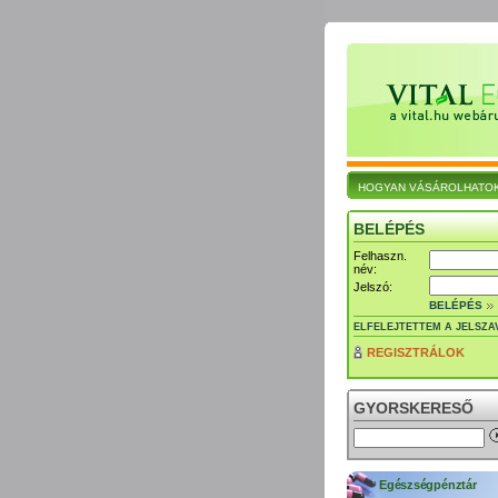
HOGYAN VÁSÁROLHATO
BELÉPÉS
Felhaszn.
név:
Jelszó:
BELÉPÉS
ELFELEJTETTEM A JELSZA
REGISZTRÁLOK
GYORSKERESŐ
Egészségpénztár