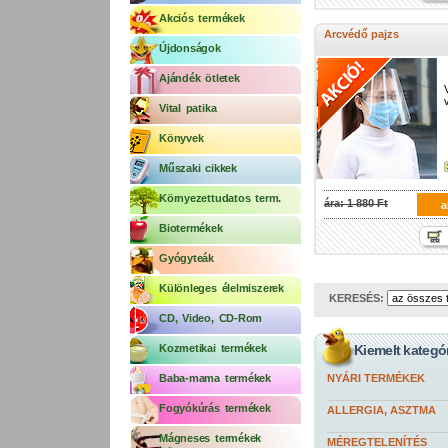
Akciós termékek
Arcvédő pajzs
Újdonságok
Ajándék ötletek
Vital patika
Könyvek
Műszaki cikkek
Környezettudatos term.
ára: 1 880 Ft
a
Biotermékek
Gyógyteák
Különleges élelmiszerek
KERESÉS:
CD, Video, CD-Rom
Kozmetikai termékek
Kiemelt kategó
Baba-mama termékek
NYÁRI TERMÉKEK
Fogyókúrás termékek
ALLERGIA, ASZTMA
Mágneses termékek
MÉREGTELENÍTÉS