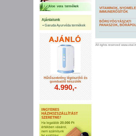
Aloe vera termékek
VITAMINOK, NYOMEL
IMMUNERŐSÍTŐK
Ajánlatunk
BŐRGYÓGYÁSZATI
PANASZOK, BŐRÁPO
•
Garuda Ayurvéda termékek
All rights reserved www.vital
Hűtőszekrény légtisztító és
gombaölő készülék
4.990,-