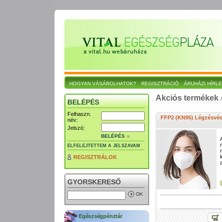
HOGYAN VÁSÁROLHATOK?
REGISZTRÁCIÓ
ÁRUHÁZI HÍRL
Akciós termékek
BELÉPÉS
Felhaszn.
FFP2 (KN95) Légzésvéd
név:
Jelszó:
BELÉPÉS
ELFELEJTETTEM A JELSZAVAM
REGISZTRÁLOK
GYORSKERESŐ
Egészségpénztár