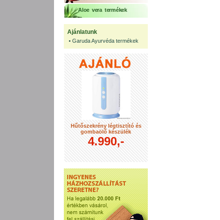
Aloe vera termékek
Ajánlatunk
•
Garuda Ayurvéda termékek
Hűtőszekrény légtisztító és
gombaölő készülék
4.990,-