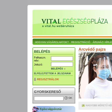
HOGYAN VÁSÁROLHATOK?
REGISZTRÁCIÓ
ÁRUHÁZI HÍRL
Arcvédő pajzs
BELÉPÉS
Felhaszn.
név:
Jelszó:
BELÉPÉS
ELFELEJTETTEM A JELSZAVAM
REGISZTRÁLOK
GYORSKERESŐ
NAGYOBB MÉRETŰ KÉ
Egészségpénztár