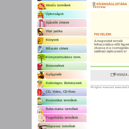
KÍVÁNSÁGLISTÁRA
Akciós termékek
TESZEM
Újdonságok
Ajándék ötletek
Vital patika
FIGYELEM!
Könyvek
A megrendelt termék
felhasználása előtt figy
olvassa el a csomagolá
Műszaki cikkek
található tájékoztatót is!
Környezettudatos term.
Biotermékek
Gyógyteák
VISSZA
Különleges élelmiszerek
All rights reserved www.vital
CD, Video, CD-Rom
Kozmetikai termékek
Baba-mama termékek
Fogyókúrás termékek
Mágneses termékek