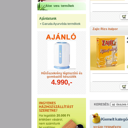
Aloe vera termékek
Ajánlatunk
•
Garuda Ayurvéda termékek
Zajic Rizs italpor
Hűtőszekrény légtisztító és
gombaölő készülék
4.990,-
KERESÉS:
Kiemelt kategó
NYÁRI TERMÉKEK