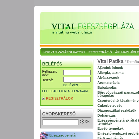
HOGYAN VÁSÁROLHATOK?
REGISZTRÁCIÓ
ÁRUHÁZI HÍRL
Vital Patika
/ Termék
BELÉPÉS
Ajándék ötletek
Felhaszn.
Allergia, asztma
név:
Alvászavarok
Jelszó:
Aromaterápia
BELÉPÉS
Babaápolás
ELFELEJTETTEM A JELSZAVAM
Bőrgyógyászati panaszo
bőrápolás
REGISZTRÁLOK
Csonterősítő készítmény
Cukorbetegség
Diagnosztikai eszközök
GYORSKERESŐ
Dohányzás
Egészségpénztárak által t
termékek
Egyéb termékek
Emésztőrendszeri probl
Egészségpénztár
Férfi problémák