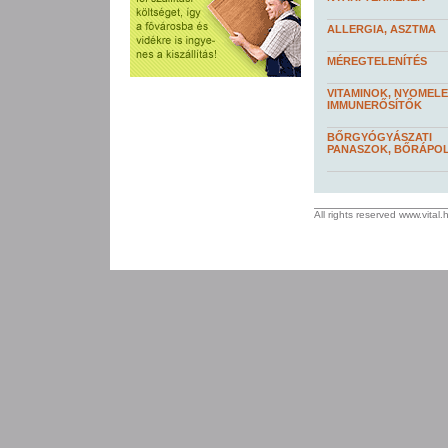
ALLERGIA, ASZTMA
MÉREGTELENÍTÉS
VITAMINOK, NYOMEL
IMMUNERŐSÍTŐK
BŐRGYÓGYÁSZATI
PANASZOK, BŐRÁPO
All rights reserved www.vital