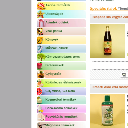
Akciós termékek
Speciális italok
/ Term
Újdonságok
Biopont Bio Vegyes Zö
Ajándék ötletek
Vital patika
Könyvek
Műszaki cikkek
Környezettudatos term.
Biotermékek
Gyógyteák
Különleges élelmiszerek
Eredeti Aloe Vera rostos
CD, Video, CD-Rom
Kozmetikai termékek
Baba-mama termékek
Fogyókúrás termékek
Mágneses termékek