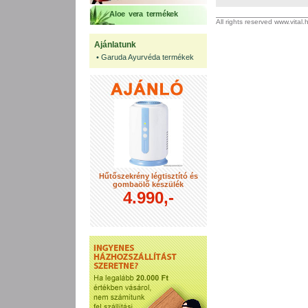
Aloe vera termékek
All rights reserved www.vital
Ajánlatunk
•
Garuda Ayurvéda termékek
Hűtőszekrény légtisztító és
gombaölő készülék
4.990,-