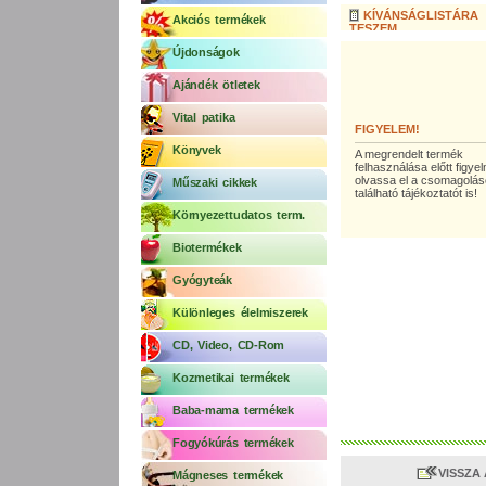
KÍVÁNSÁGLISTÁRA
Akciós termékek
TESZEM
Újdonságok
Ajándék ötletek
Vital patika
FIGYELEM!
Könyvek
A megrendelt termék
felhasználása előtt figy
olvassa el a csomagolá
Műszaki cikkek
található tájékoztatót is!
Környezettudatos term.
Biotermékek
Gyógyteák
Különleges élelmiszerek
CD, Video, CD-Rom
Kozmetikai termékek
Baba-mama termékek
Fogyókúrás termékek
VISSZA
Mágneses termékek