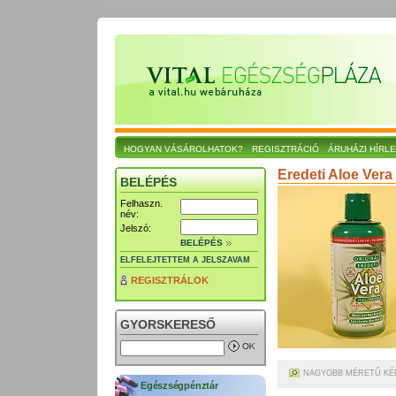
HOGYAN VÁSÁROLHATOK?
REGISZTRÁCIÓ
ÁRUHÁZI HÍRL
Eredeti Aloe Vera 
BELÉPÉS
Felhaszn.
név:
Jelszó:
BELÉPÉS
ELFELEJTETTEM A JELSZAVAM
REGISZTRÁLOK
GYORSKERESŐ
NAGYOBB MÉRETŰ KÉ
Egészségpénztár