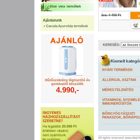
Aloe vera termékek
ára: 4 400 Ft
a
Ajánlatunk
•
Garuda Ayurvéda termékek
KERESÉS:
Kiemelt kategó
NYÁRI TERMÉKEK
ALLERGIA, ASZTMA
Hűtőszekrény légtisztító és
gombaölő készülék
4.990,-
MÉREGTELENÍTÉS
VITAMINOK, NYOMEL
IMMUNERŐSÍTŐK
BŐRGYÓGYÁSZATI
PANASZOK, BŐRÁPO
All rights reserved www.vital