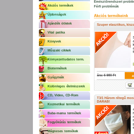
Emésztőrendszeri probl
Akciós termékek
Férfi problémák
Újdonságok
Akciós termékeink
Ajándék ötletek
Szuper elasztikus, kisz
Vital patika
Könyvek
Műszaki cikkek
Környezettudatos term.
Biotermékek
ára: 6 980 Ft
a
Gyógyteák
Különleges élelmiszerek
CD, Video, CD-Rom
T3/1 Három rétegű mos
DARAB!
Kozmetikai termékek
Baba-mama termékek
Fogyókúrás termékek
e
Mágneses termékek