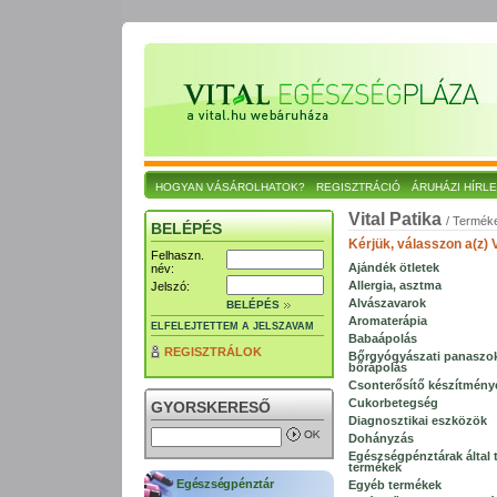
HOGYAN VÁSÁROLHATOK?
REGISZTRÁCIÓ
ÁRUHÁZI HÍRL
Vital Patika
/ Termék
BELÉPÉS
Kérjük, válasszon a(z) 
Felhaszn.
Ajándék ötletek
név:
Allergia, asztma
Jelszó:
Alvászavarok
BELÉPÉS
Aromaterápia
ELFELEJTETTEM A JELSZAVAM
Babaápolás
REGISZTRÁLOK
Bőrgyógyászati panaszo
bőrápolás
Csonterősítő készítmény
Cukorbetegség
GYORSKERESŐ
Diagnosztikai eszközök
Dohányzás
Egészségpénztárak által t
termékek
Egészségpénztár
Egyéb termékek