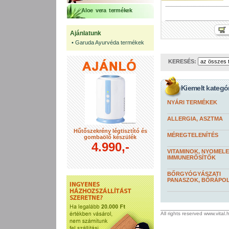
Aloe vera termékek
Ajánlatunk
•
Garuda Ayurvéda termékek
KERESÉS:
Kiemelt kategó
NYÁRI TERMÉKEK
ALLERGIA, ASZTMA
Hűtőszekrény légtisztító és
MÉREGTELENÍTÉS
gombaölő készülék
4.990,-
VITAMINOK, NYOMEL
IMMUNERŐSÍTŐK
BŐRGYÓGYÁSZATI
PANASZOK, BŐRÁPO
All rights reserved www.vital