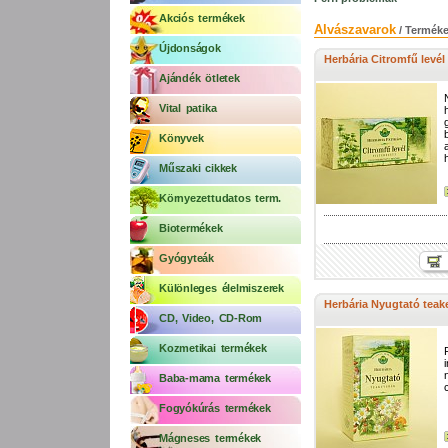
Akciós termékek
Alvászavarok
/ Termék
Újdonságok
Herbária Citromfű levél
Ajándék ötletek
Vital patika
Könyvek
Műszaki cikkek
Környezettudatos term.
Biotermékek
Gyógyteák
Különleges élelmiszerek
Herbária Nyugtató teak
CD, Video, CD-Rom
Kozmetikai termékek
Baba-mama termékek
Fogyókúrás termékek
Mágneses termékek