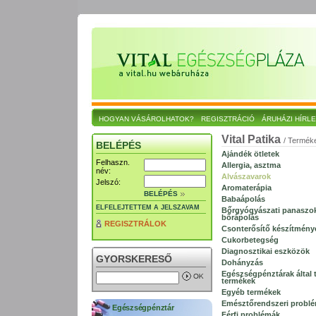
HOGYAN VÁSÁROLHATOK?
REGISZTRÁCIÓ
ÁRUHÁZI HÍRL
Vital Patika
/ Termék
BELÉPÉS
Ajándék ötletek
Felhaszn.
Allergia, asztma
név:
Alvászavarok
Jelszó:
Aromaterápia
BELÉPÉS
Babaápolás
ELFELEJTETTEM A JELSZAVAM
Bőrgyógyászati panaszo
bőrápolás
REGISZTRÁLOK
Csonterősítő készítmény
Cukorbetegség
Diagnosztikai eszközök
GYORSKERESŐ
Dohányzás
Egészségpénztárak által t
termékek
Egyéb termékek
Emésztőrendszeri probl
Egészségpénztár
Férfi problémák