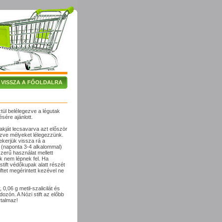
VISSZA A FŐOLDALRA
tül belélegezve a légutak
sére ajánlott.
pakját lecsavarva azt először
ezve mélyeket lélegezzünk.
tekerjük vissza rá a
g (naponta 3-4 alkalommal)
zerű használat mellett
 nem lépnek fel. Ha
stift védőkupak alatt részét
ftet megérintett kezével ne
0,06 g metil-szalicilát és
dozón. A Nózi stift az előbb
rtalmaz!