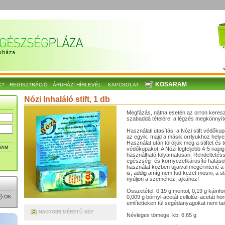
KOSARAM
K?
REGISZTRÁCIÓ
ÁRUHÁZI HÍRLEVÉL
KAPCSOLAT
Nózi Inhaláló stift, 1 db
Megfázás, nátha esetén az orron keresz
szabaddá tételére, a légzés megkönnyíté
Használati utasítás: a Nózi stift védőku
az egyik, majd a másik orrlyukhoz hely
Használat után töröljük meg a stiftet és 
VAM
védőkupakot. A Nózi legfeljebb 4-5 napi
használható folyamatosan. Rendeltetéss
egészség- és környezetkárosító hatások
használat közben ujjaival megérintené a 
is, addig amíg nem tud kezet mosni, a sti
nyúljon a szeméhez, ajkához!
Összetétel: 0,19 g mentol, 0,19 g kámfor, 
0,009 g bórnyl-acetát cellulóz-acetát hor
említetteken túl segédanyagokat nem ta
NAGYOBB MÉRETŰ KÉP
Névleges tömege: kb. 6,65 g