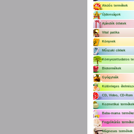
Akciós termékek
Újdonságok
Ajándék ötletek
Vital patika
Könyvek
Műszaki cikkek
Környezettudatos te
Biotermékek
Gyógyteák
Különleges élelmisz
CD, Video, CD-Rom
Kozmetikai terméke
Baba-mama terméke
Fogyókúrás terméke
Mágneses termékek