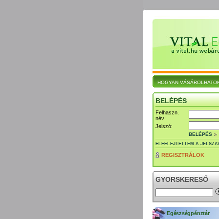
HOGYAN VÁSÁROLHATO
BELÉPÉS
Felhaszn.
név:
Jelszó:
BELÉPÉS
ELFELEJTETTEM A JELSZA
REGISZTRÁLOK
GYORSKERESŐ
Egészségpénztár