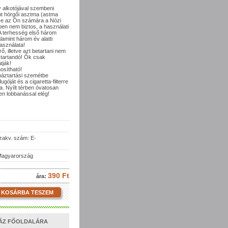
y alkotójával szembeni
int hörgői asztma (astma
n-e az Ön számára a Nózi
en nem biztos, a használati
 terhesség első három
lamint három év alatti
asználata!
, illetve azt betartani nem
 tartandó! Ők csak
tják!
osítható!
 háztartási szemétbe
góját és a cigaretta-filterre
. Nyílt térben óvatosan
en lobbanással elég!
akv. szám: E-
 Magyarország
390 Ft
ára:
KOSÁRBA TESZEM
HÁZ FŐOLDALÁRA