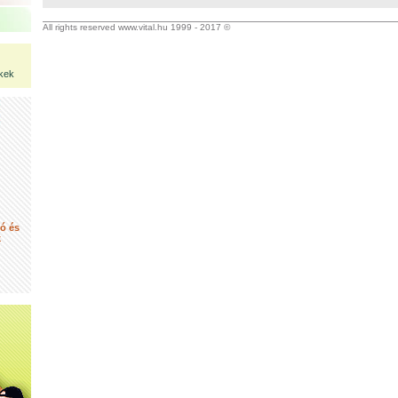
All rights reserved www.vital.hu 1999 - 2017 ©
kek
tó és
k