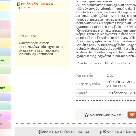
Fontos figyelmeztetések:
KÍVÁNSÁGLISTÁRA
A Nózi alkalmazása nem ajánlott bármel
TESZEM
túlérzékenység, allergia (mentol) valam
bronhiale) esetén. Tudnia kell, hogy va
alkalmazhatóságának kizáró oka, ha ebb
tanácsot mutassa meg szakembernek. A
hónapjában és a szoptatás ideje alatt, va
gyermek esetében nem ajánlott a Nózi h
Rendeltetésszerű használatát nem ismerő
képes személy, kisgyermek elől elzárva
FIGYELEM!
gondozójuk felügyelete mellett használha
A PP műanyagtest és a doboz újrahaszn
A megrendelt termék
Mielőtt szelektív hulladékgyűjtőbe vagy
felhasználása előtt figyelmesen
dobnánk, dugóhúzóval vegyük ki a stift du
olvassa el a csomagoláson
emlékeztető hordozót ejtsük hamutartóba
található tájékoztatót is!
gyújtsuk meg! Vigyázat, a hordozó hirtel
rm.
Gyártó: dr. Lőrincz M.EV., Dunakeszi
Kiszerelés
1 db
TÜV SÜD KERMI sz
Engedélyszám
2007/000565-1
erek
Gyártó
Dr. Lőrincz M.EV.,
k
k
KEDVENCEK KÖZÉ
k
VISSZA AZ ELŐZŐ OLDALRA
VISSZA AZ ÁRU