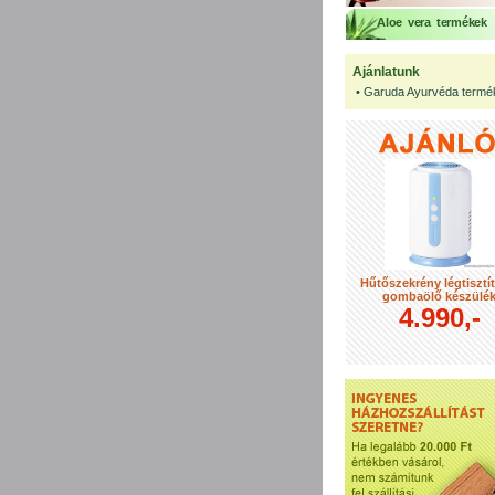
Aloe vera termékek
Ajánlatunk
•
Garuda Ayurvéda termé
Hűtőszekrény légtisztí
gombaölő készülé
4.990,-