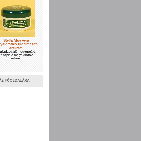
Stella Aloe vera
yhidratáló rugalmasító
arckrém
ulladásgátló, regeneráló,
bőrtápláló mélyhidratáló
arckrém.
HÁZ FŐOLDALÁRA