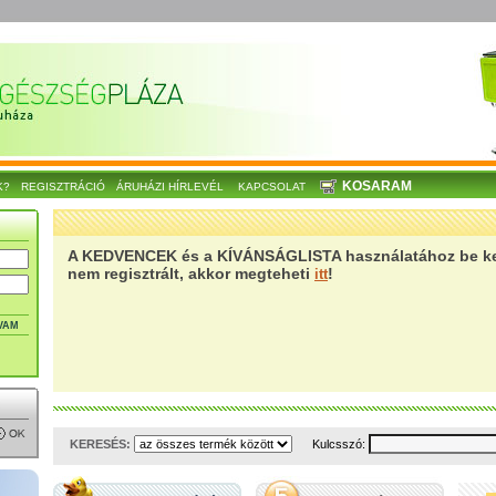
KOSARAM
K?
REGISZTRÁCIÓ
ÁRUHÁZI HÍRLEVÉL
KAPCSOLAT
A KEDVENCEK és a KÍVÁNSÁGLISTA használatához be kel
nem regisztrált, akkor megteheti
!
itt
VAM
KERESÉS:
Kulcsszó: