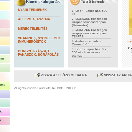
Kiemelt kategóriák
Top 5 termék
NYÁRI TERMÉKEK
1. Lipo+ - Lapos has, 500
ml
2. MONSZUN Holt-tengeri
ALLERGIA, ASZTMA
iszapos samponszappan
(illatmentes)
MÉREGTELENÍTÉS
3. MONSZUN Holt-tengeri
iszapos samponszappan
TEAFÁS
VITAMINOK, NYOMELEMEK,
4. Asztali vízszűrőhöz
mél
IMMUNERŐSÍTŐK
Csereszűrő 1 db
Gy
5. Lipo+ - Lapos has, 3 x
BŐRGYÓGYÁSZATI
500 ml minimum kúra
PANASZOK, BŐRÁPOLÁS
csomag
rm.
VISSZA AZ ELŐZŐ OLDALRA
VISSZA AZ ÁRU
erek
All rights reserved www.vital.hu 1999 - 2017 ©
k
k
k