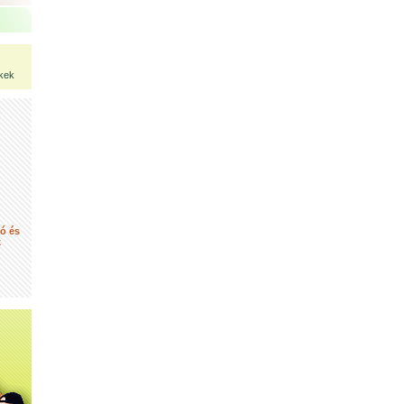
kek
tó és
k