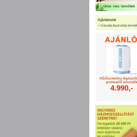
Aloe vera termékek
Ajánlatunk
•
Garuda Ayurvéda termé
Hűtőszekrény légtisztí
gombaölő készülé
4.990,-