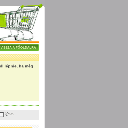
VISSZA A FŐOLDALRA
l lépnie, ha még