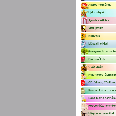
Akciós termékek
Újdonságok
Ajándék ötletek
Vital patika
Könyvek
Műszaki cikkek
Környezettudatos te
Biotermékek
Gyógyteák
Különleges élelmisz
CD, Video, CD-Rom
Kozmetikai terméke
Baba-mama terméke
Fogyókúrás terméke
Mágneses termékek