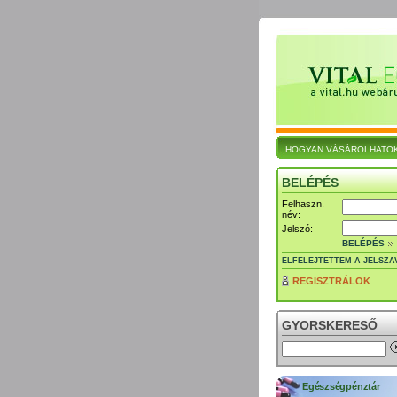
HOGYAN VÁSÁROLHATO
BELÉPÉS
Felhaszn.
név:
Jelszó:
BELÉPÉS
ELFELEJTETTEM A JELSZA
REGISZTRÁLOK
GYORSKERESŐ
Egészségpénztár