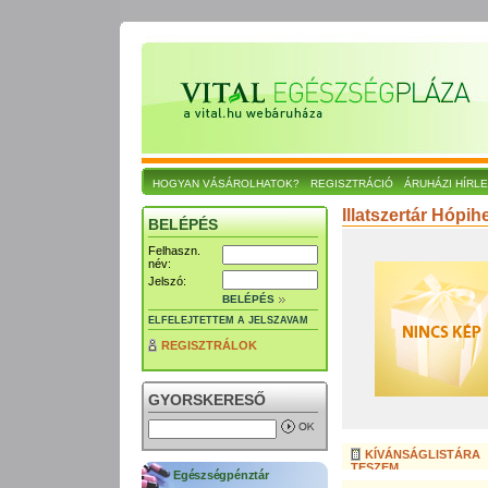
HOGYAN VÁSÁROLHATOK?
REGISZTRÁCIÓ
ÁRUHÁZI HÍRL
Illatszertár Hópi
BELÉPÉS
Felhaszn.
név:
Jelszó:
BELÉPÉS
ELFELEJTETTEM A JELSZAVAM
REGISZTRÁLOK
GYORSKERESŐ
KÍVÁNSÁGLISTÁRA
TESZEM
Egészségpénztár