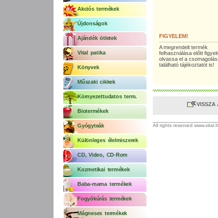
Akciós termékek
Újdonságok
FIGYELEM!
Ajándék ötletek
A megrendelt termék
Vital patika
felhasználása előtt figy
olvassa el a csomagolá
található tájékoztatót is!
Könyvek
Műszaki cikkek
Környezettudatos term.
VISSZA
Biotermékek
Gyógyteák
All rights reserved www.vital
Különleges élelmiszerek
CD, Video, CD-Rom
Kozmetikai termékek
Baba-mama termékek
Fogyókúrás termékek
Mágneses termékek