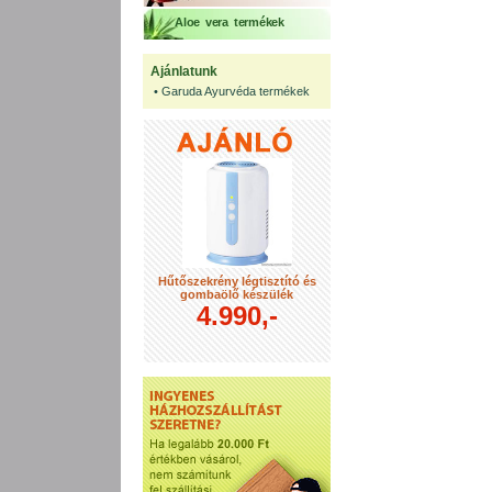
Aloe vera termékek
Ajánlatunk
•
Garuda Ayurvéda termékek
Hűtőszekrény légtisztító és
gombaölő készülék
4.990,-