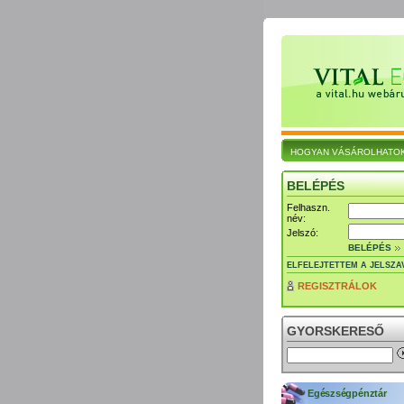
HOGYAN VÁSÁROLHATO
BELÉPÉS
Felhaszn.
név:
Jelszó:
BELÉPÉS
ELFELEJTETTEM A JELSZA
REGISZTRÁLOK
GYORSKERESŐ
Egészségpénztár