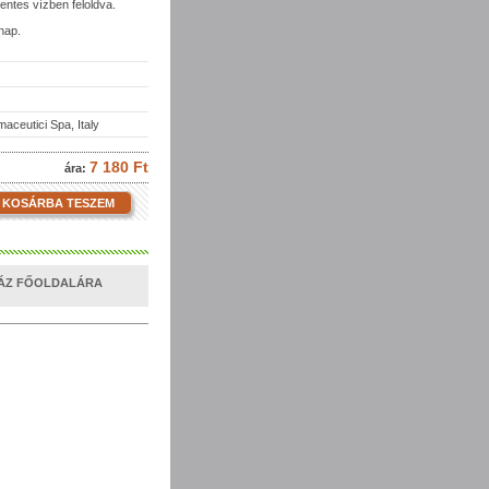
entes vízben feloldva.
nap.
aceutici Spa, Italy
7 180 Ft
ára:
KOSÁRBA TESZEM
HÁZ FŐOLDALÁRA