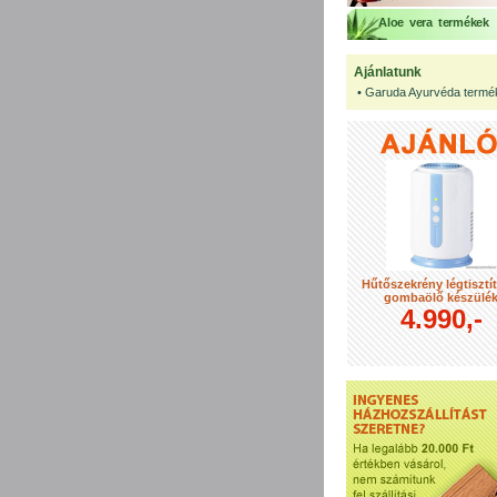
Aloe vera termékek
Ajánlatunk
•
Garuda Ayurvéda termé
Hűtőszekrény légtisztí
gombaölő készülé
4.990,-