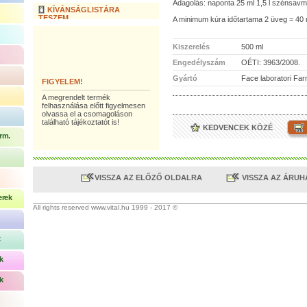
Adagolás: naponta 25 ml 1,5 l szénsavm
KÍVÁNSÁGLISTÁRA
TESZEM
A minimum kúra időtartama 2 üveg = 40 
Kiszerelés
500 ml
Engedélyszám
OÉTI: 3963/2008.
Gyártó
Face laboratori Farm
FIGYELEM!
A megrendelt termék
felhasználása előtt figyelmesen
olvassa el a csomagoláson
található tájékoztatót is!
KEDVENCEK KÖZÉ
rm.
VISSZA AZ ELŐZŐ OLDALRA
VISSZA AZ ÁRU
erek
All rights reserved www.vital.hu 1999 - 2017 ©
k
k
k