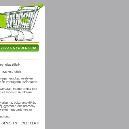
VISSZA A FŐOLDALRA
est újjászületik!
,a test totális
éreganyagokat vizeleten
 ezért vastagabb, színesebb
lyamatait, megteremti a test -
tő és lúgosító munkáján
kurkuma, bojtorjángyökér,
héj, gyömbér, édeskömény
melyeket hagyományosan
radtság)
EGÉSZ TEST JÓLÉTÉÉRT!