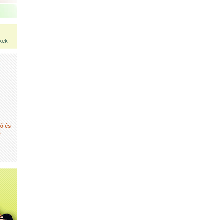
kek
tó és
k