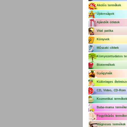
Akciós termékek
Újdonságok
Ajándék ötletek
Vital patika
Könyvek
Műszaki cikkek
Környezettudatos te
Biotermékek
Gyógyteák
Különleges élelmisz
CD, Video, CD-Rom
Kozmetikai terméke
Baba-mama terméke
Fogyókúrás terméke
Mágneses termékek