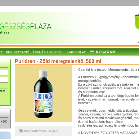
KOSARAM
K?
REGISZTRÁCIÓ
ÁRUHÁZI HÍRLEVÉL
KAPCSOLAT
Puridren - Zöld méregtelenítő, 500 ml
Cseréld le a tested! Méregteleníts, és a t
A Puridren 12 gyógynövény koncentrátuma
méregtelenítője.
Ez a zöld színű folyadék, a salak- és m
keresztül üríti a szervezetből. A vizelet
VAM
és büdösebb lesz.
A Puridren beindítja a test öngyógyító fo
lélek - szellem harmóniáját, méregtelení
keresztül.
Összetevők: gyermekláncfű, árticsóka, 
zsálya, csalán, boróka, édesgyökér, fa
és ánizs tartalmú táplálékkiegészítő, 
tisztító hatásukért használnak.
(súlyfelesleg, puffadás, fénytelen bőr, fá
NAGYOBB MÉRETŰ KÉP
A NÖVÉNYEK EGYÜTTES HATÁSA AZ 