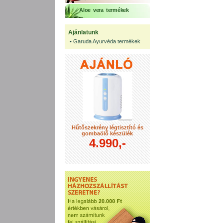
Aloe vera termékek
Ajánlatunk
•
Garuda Ayurvéda termékek
Hűtőszekrény légtisztító és
gombaölő készülék
4.990,-