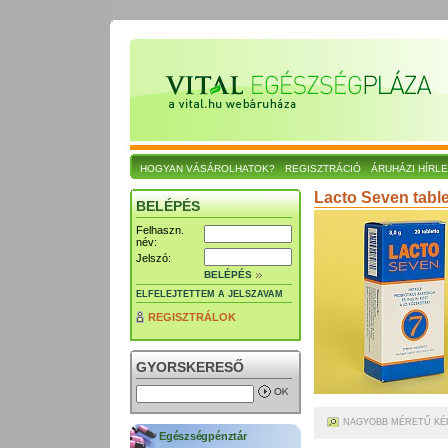
HOGYAN VÁSÁROLHATOK?
REGISZTRÁCIÓ
ÁRUHÁZI HÍRL
Lacto Seven table
BELÉPÉS
Felhaszn.
név:
Jelszó:
BELÉPÉS
ELFELEJTETTEM A JELSZAVAM
REGISZTRÁLOK
GYORSKERESŐ
NAGYOBB MÉRETŰ KÉ
Egészségpénztár