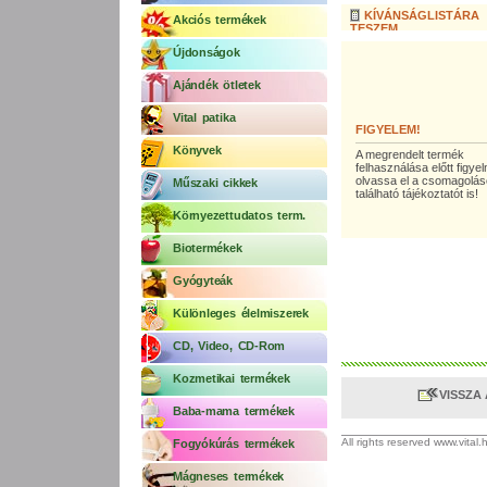
KÍVÁNSÁGLISTÁRA
Akciós termékek
TESZEM
Újdonságok
Ajándék ötletek
Vital patika
FIGYELEM!
Könyvek
A megrendelt termék
felhasználása előtt figy
olvassa el a csomagolá
Műszaki cikkek
található tájékoztatót is!
Környezettudatos term.
Biotermékek
Gyógyteák
Különleges élelmiszerek
CD, Video, CD-Rom
Kozmetikai termékek
VISSZA
Baba-mama termékek
All rights reserved www.vital
Fogyókúrás termékek
Mágneses termékek