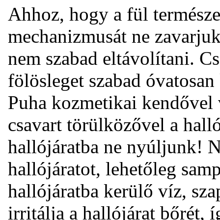
Ahhoz, hogy a fül természet
mechanizmusát ne zavarjuk m
nem szabad eltávolítani. Cs
fölösleget szabad óvatosan k
Puha kozmetikai kendővel 
csavart törülközővel a halló
hallójáratba ne nyúljunk! 
hallójáratot, lehetőleg sam
hallójáratba kerülő víz, sza
irritálja a hallójárat bőrét,