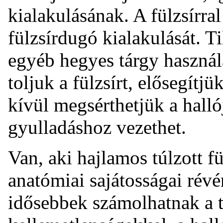
kialakulásának. A fülzsírra
fülzsírdugó kialakulását. Til
egyéb hegyes tárgy használa
toljuk a fülzsírt, elősegítj
kívül megsérthetjük a hallój
gyulladáshoz vezethet.
Van, aki hajlamos túlzott fü
anatómiai sajátosságai rév
idősebbek számolhatnak a t