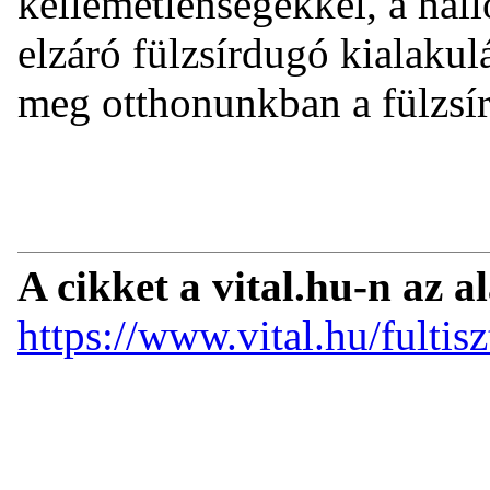
kellemetlenségekkel, a hall
elzáró fülzsírdugó kialaku
meg otthonunkban a fülzsí
A cikket a vital.hu-n az a
https://www.vital.hu/fultisz