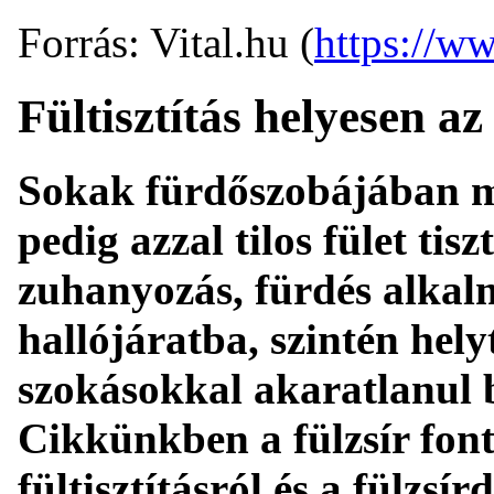
Forrás: Vital.hu (
https://ww
Fültisztítás helyesen az
Sokak fürdőszobájában meg
pedig azzal tilos fület tis
zuhanyozás, fürdés alkal
hallójáratba, szintén hely
szokásokkal akaratlanul b
Cikkünkben a fülzsír font
fültisztításról és a fülzs