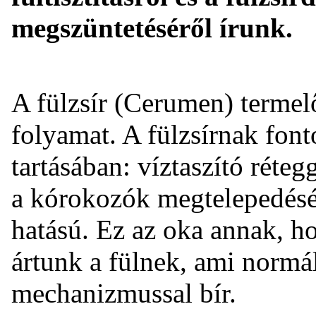
megszüntetéséről írunk.
A fülzsír (Cerumen) termel
folyamat. A fülzsírnak fonto
tartásában: víztaszító rétegg
a kórokozók megtelepedésé
hatású. Ez az oka annak, hog
ártunk a fülnek, ami normál
mechanizmussal bír.