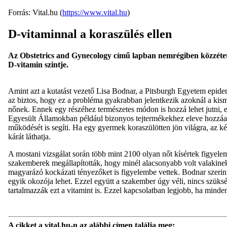
Forrás: Vital.hu (
https://www.vital.hu
)
D-vitaminnal a koraszülés ellen
Az Obstetrics and Gynecology című lapban nemrégiben közzétet
D-vitamin szintje.
Amint azt a kutatást vezető Lisa Bodnar, a Pitsburgh Egyetem epidem
az biztos, hogy ez a probléma gyakrabban jelentkezik azoknál a ki
nőnek. Ennek egy részéhez természetes módon is hozzá lehet jutni, e
Egyesült Államokban például bizonyos tejtermékekhez eleve hozzáadjá
működését is segíti. Ha egy gyermek koraszülötten jön világra, az k
kárát láthatja.
A mostani vizsgálat során több mint 2100 olyan nőt kísértek figyele
szakemberek megállapították, hogy minél alacsonyabb volt valakinek 
magyarázó kockázati tényezőket is figyelembe vettek. Bodnar szerint
egyik okozója lehet. Ezzel együtt a szakember úgy véli, nincs szüks
tartalmazzák ezt a vitamint is. Ezzel kapcsolatban legjobb, ha minden
A cikket a vital.hu-n az alábbi címen találja meg: