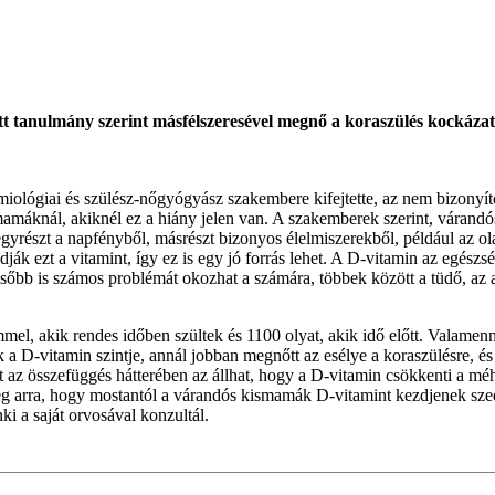
t tanulmány szerint másfélszeresével megnő a koraszülés kockáza
iológiai és szülész-nőgyógyász szakembere kifejtette, az nem bizonyít
smamáknál, akiknél ez a hiány jelen van. A szakemberek szerint, váran
gyrészt a napfényből, másrészt bizonyos élelmiszerekből, például az ol
k ezt a vitamint, így ez is egy jó forrás lehet. A D-vitamin az egészsé
ésőbb is számos problémát okozhat a számára, többek között a tüdő, az a
mmel, akik rendes időben szültek és 1100 olyat, akik idő előtt. Valame
a D-vitamin szintje, annál jobban megnőtt az esélye a koraszülésre, és
 az összefüggés hátterében az állhat, hogy a D-vitamin csökkenti a méh
ég arra, hogy mostantól a várandós kismamák D-vitamint kezdjenek szedn
ki a saját orvosával konzultál.