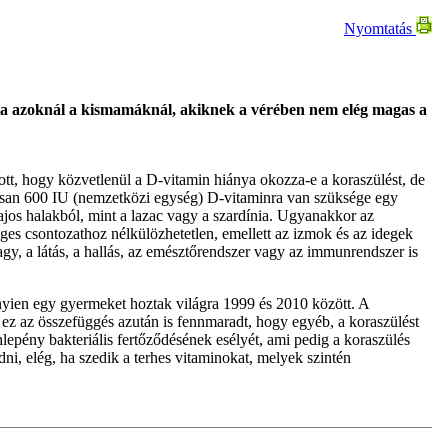
Nyomtatás
ta azoknál a kismamáknál, akiknek a vérében nem elég magas a
ott, hogy közvetlenül a D-vitamin hiánya okozza-e a koraszülést, de
dósan 600 IU (nemzetközi egység) D-vitaminra van szüksége egy
ajos halakból, mint a lazac vagy a szardínia. Ugyanakkor az
ges csontozathoz nélkülözhetetlen, emellett az izmok és az idegek
gy, a látás, a hallás, az emésztőrendszer vagy az immunrendszer is
nnyien egy gyermeket hoztak világra 1999 és 2010 között. A
 ez az összefüggés azután is fennmaradt, hogy egyéb, a koraszülést
lepény bakteriális fertőződésének esélyét, ami pedig a koraszülés
i, elég, ha szedik a terhes vitaminokat, melyek szintén