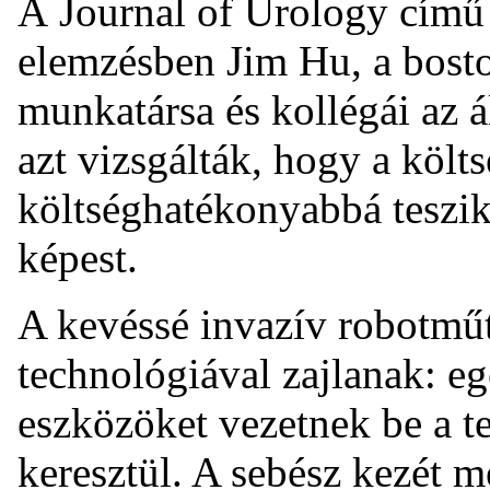
A Journal of Urology című 
elemzésben Jim Hu, a bost
munkatársa és kollégái az ál
azt vizsgálták, hogy a költ
költséghatékonyabbá teszik
képest.
A kevéssé invazív robotműt
technológiával zajlanak: e
eszközöket vezetnek be a t
keresztül. A sebész kezét 