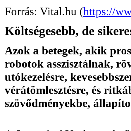
Forrás: Vital.hu (
https://ww
Költségesebb, de siker
Azok a betegek, akik pros
robotok asszisztálnak, rö
utókezelésre, kevesebbsz
vérátömlesztésre, és ritká
szövődményekbe, állapíto