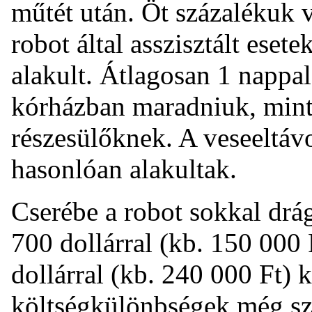
műtét után. Öt százalékuk v
robot által asszisztált ese
alakult. Átlagosan 1 nappal
kórházban maradniuk, mint
részesülőknek. A veseeltáv
hasonlóan alakultak.
Cserébe a robot sokkal drá
700 dollárral (kb. 150 000 
dollárral (kb. 240 000 Ft) 
költségkülönbségek még s