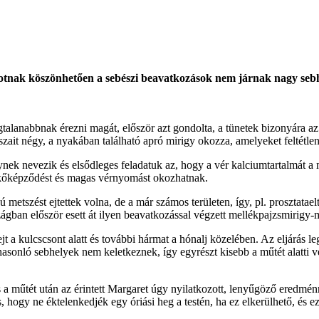
otnak köszönhetően a sebészi beavatkozások nem járnak nagy sebhel
alanabbnak érezni magát, először azt gondolta, a tünetek bizonyára az
ait négy, a nyakában található apró mirigy okozza, amelyeket feltétlenü
ek nevezik és elsődleges feladatuk az, hogy a vér kalciumtartalmát a 
ekőképződést és magas vérnyomást okozhatnak.
szést ejtettek volna, de a már számos területen, így, pl. prosztataeltá
ágban először esett át ilyen beavatkozással végzett mellékpajzsmirigy-
jt a kulcscsont alatt és további hármat a hónalj közelében. Az eljárás 
nló sebhelyek nem keletkeznek, így egyrészt kisebb a műtét alatti vér
 a műtét után az érintett Margaret úgy nyilatkozott, lenyűgöző eredménn
 hogy ne éktelenkedjék egy óriási heg a testén, ha ez elkerülhető, és ez