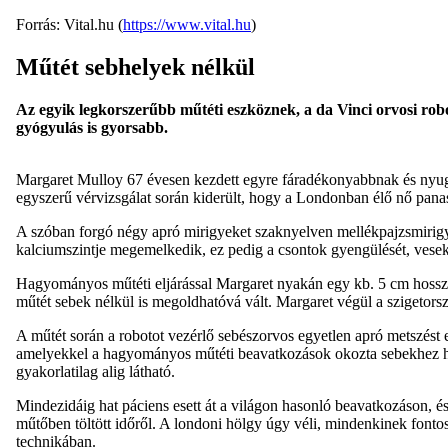
Forrás: Vital.hu (
https://www.vital.hu
)
Műtét sebhelyek nélkül
Az egyik legkorszerűbb műtéti eszköznek, a da Vinci orvosi rob
gyógyulás is gyorsabb.
Margaret Mulloy 67 évesen kezdett egyre fáradékonyabbnak és nyugt
egyszerű vérvizsgálat során kiderült, hogy a Londonban élő nő panasz
A szóban forgó négy apró mirigyeket szaknyelven mellékpajzsmirigyn
kalciumszintje megemelkedik, ez pedig a csontok gyengülését, ves
Hagyományos műtéti eljárással Margaret nyakán egy kb. 5 cm hosszú met
műtét sebek nélkül is megoldhatóvá vált. Margaret végül a szigetorsz
A műtét során a robotot vezérlő sebészorvos egyetlen apró metszést e
amelyekkel a hagyományos műtéti beavatkozások okozta sebekhez haso
gyakorlatilag alig látható.
Mindezidáig hat páciens esett át a világon hasonló beavatkozáson, és
műtőben töltött időről. A londoni hölgy úgy véli, mindenkinek fontos,
technikában.