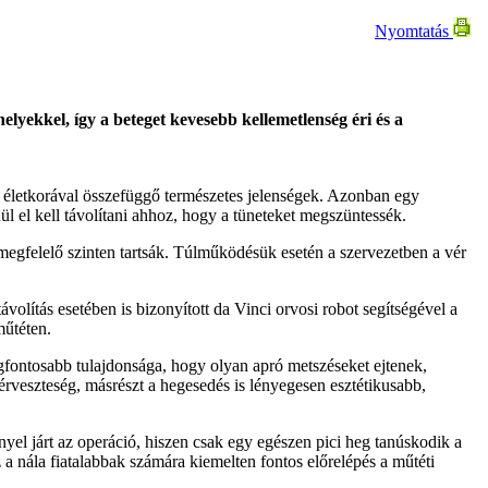
Nyomtatás
yekkel, így a beteget kevesebb kellemetlenség éri és a
 életkorával összefüggő természetes jelenségek. Azonban egy
l el kell távolítani ahhoz, hogy a tüneteket megszüntessék.
megfelelő szinten tartsák. Túlműködésük esetén a szervezetben a vér
volítás esetében is bizonyított da Vinci orvosi robot segítségével a
műtéten.
legfontosabb tulajdonsága, hogy olyan apró metszéseket ejtenek,
veszteség, másrészt a hegesedés is lényegesen esztétikusabb,
yel járt az operáció, hiszen csak egy egészen pici heg tanúskodik a
 a nála fiatalabbak számára kiemelten fontos előrelépés a műtéti