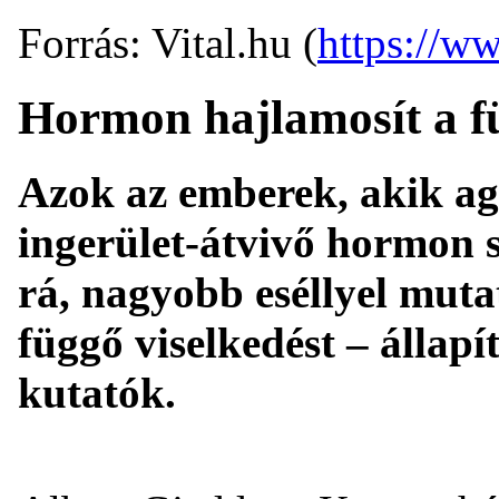
Forrás: Vital.hu (
https://ww
Hormon hajlamosít a f
Azok az emberek, akik a
ingerület-átvivő hormon s
rá, nagyobb eséllyel mut
függő viselkedést – állap
kutatók.