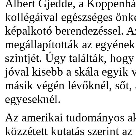
Albert Gjedde, a Koppenh
kollégáival egészséges önké
képalkotó berendezéssel. Az
megállapították az egyéne
szintjét. Úgy találták, ho
jóval kisebb a skála egyik
másik végén lévőknél, sőt, a
egyeseknél.
Az amerikai tudományos a
közzétett kutatás szerint a