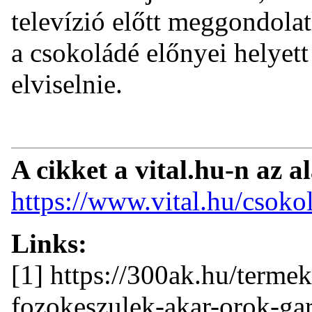
televízió előtt meggondolat
a csokoládé előnyei helyet
elviselnie.
A cikket a vital.hu-n az a
https://www.vital.hu/csoko
Links:
[1] https://300ak.hu/terme
fozokeszulek-akar-orok-gar