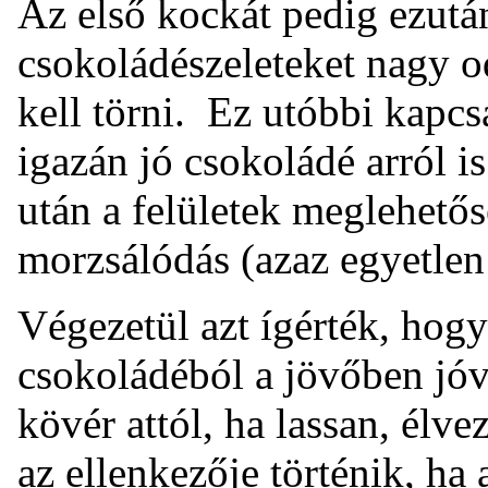
Az első kockát pedig ezutá
csokoládészeleteket nagy o
kell törni. Ez utóbbi kapcsá
igazán jó csokoládé arról is
után a felületek meglehető
morzsálódás (azaz egyetlen
Végezetül azt ígérték, hogy 
csokoládéból a jövőben jó
kövér attól, ha lassan, élve
az ellenkezője történik, ha 