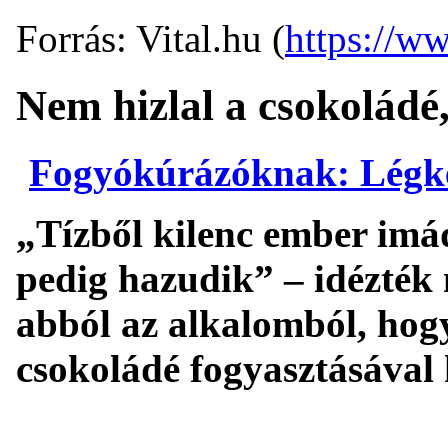
Forrás: Vital.hu (
https://ww
Nem hizlal a csokoládé,
Fogyókúrázóknak: Légke
„Tízből kilenc ember imád
pedig hazudik” – idézték
abból az alkalomból, hog
csokoládé fogyasztásával 