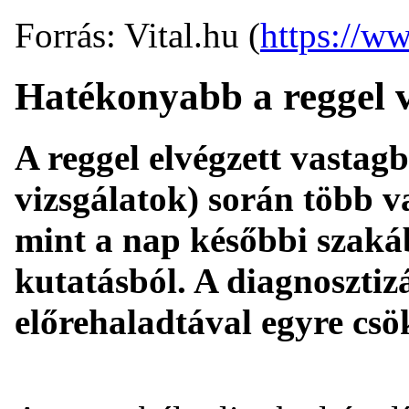
Forrás: Vital.hu (
https://ww
Hatékonyabb a reggel v
A reggel elvégzett vastag
vizsgálatok) során több v
mint a nap későbbi szakáb
kutatásból. A diagnosztiz
előrehaladtával egyre csö