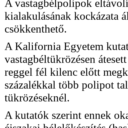
A vastagbélpolipok eltávolí
kialakulásának kockázata ál
csökkenthető.
A Kalifornia Egyetem kutat
vastagbéltükrözésen átesett
reggel fél kilenc előtt meg
százalékkal több polipot tal
tükrözéseknél.
A kutatók szerint ennek ok
éjszakai bélelőkészítés (ha