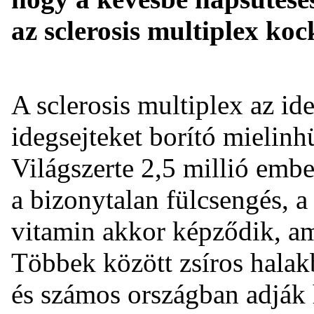
az sclerosis multiplex koc
A sclerosis multiplex az id
idegsejteket borító mielin
Világszerte 2,5 millió ember
a bizonytalan fülcsengés, a
vitamin akkor képződik, am
Többek között zsíros halakb
és számos országban adják 