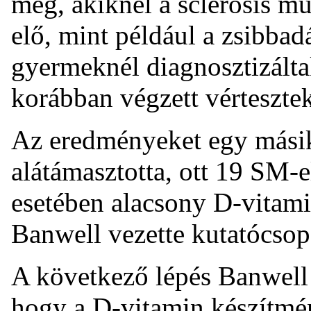
meg, akiknél a sclerosis mu
elő, mint például a zsibbad
gyermeknél diagnosztizálta
korábban végzett vértesztek
Az eredményeket egy másik 
alátámasztotta, ott 19 SM-
esetében alacsony D-vitami
Banwell vezette kutatócsop
A következő lépés Banwell 
hogy a D-vitamin készítmé