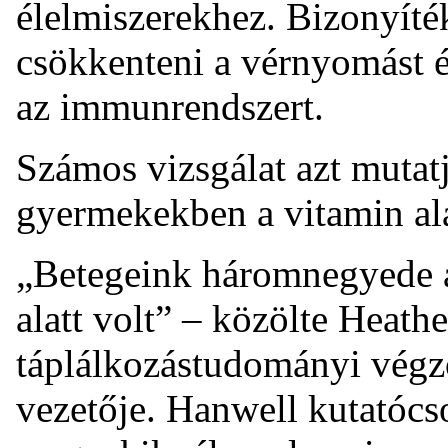
élelmiszerekhez. Bizonyíték
csökkenteni a vérnyomást és
az immunrendszert.
Számos vizsgálat azt mutatj
gyermekekben a vitamin ala
„Betegeink háromnegyede a
alatt volt” – közölte Heat
táplálkozástudományi végző
vezetője. Hanwell kutatócs