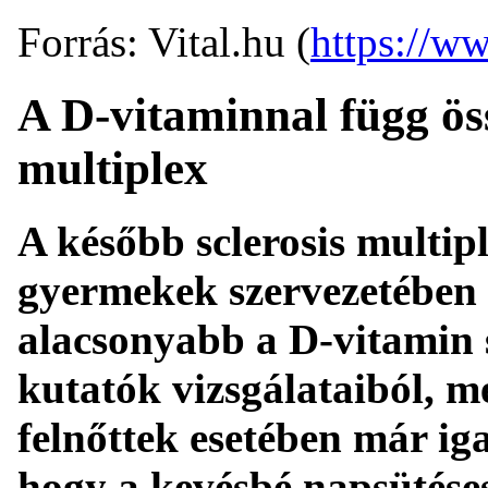
Forrás: Vital.hu (
https://ww
A D-vitaminnal függ ös
multiplex
A később sclerosis multipl
gyermekek szervezetében 
alacsonyabb a D-vitamin s
kutatók vizsgálataiból, m
felnőttek esetében már iga
hogy a kevésbé napsütése