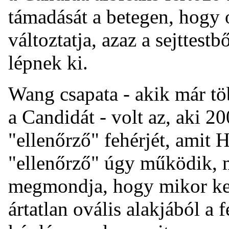
támadását a betegen, hogy o
változtatja, azaz a sejttest
lépnek ki.
Wang csapata - akik már t
a Candidát - volt az, aki 2
"ellenőrző" fehérjét, amit
"ellenőrző" úgy működik, m
megmondja, hogy mikor kez
ártatlan ovális alakjából a