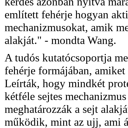
kérdés azonban nyitva mar
említett fehérje hogyan akti
mechanizmusokat, amik me
alakját." - mondta Wang.
A tudós kutatócsoportja meg
fehérje formájában, amike
Leírták, hogy mindkét pro
kétféle sejtes mechanizmus
meghatározzák a sejt alakjá
működik, mint az ujj, ami át