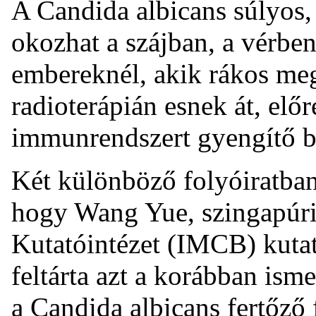
A Candida albicans súlyos, 
okozhat a szájban, a vérbe
embereknél, akik rákos me
radioterápián esnek át, elő
immunrendszert gyengítő b
Két különböző folyóiratban
hogy Wang Yue, szingapúri 
Kutatóintézet (IMCB) kutató
feltárta azt a korábban ism
a Candida albicans fertőző 