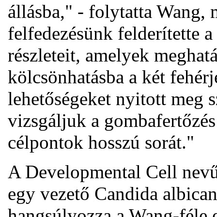
állásba," - folytatta Wang,
felfedezésünk felderítette
részleteit, amelyek meghat
kölcsönhatásba a két fehérje
lehetőségeket nyitott meg
vizsgáljuk a gombafertőzés
célpontok hosszú sorát."
A Developmental Cell nevű
egy vezető Candida albican
hangsúlyozza a Wang-féle e