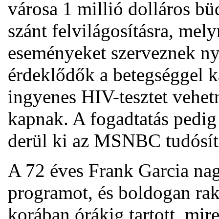
városa 1 millió dolláros bü
szánt felvilágosításra, mel
eseményeket szerveznek ny
érdeklődők a betegséggel k
ingyenes HIV-tesztet vehet
kapnak. A fogadtatás pedig
derül ki az MSNBC tudósít
A 72 éves Frank Garcia nag
programot, és boldogan rakj
korában órákig tartott, mir