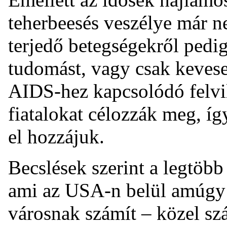
teherbeesés veszélye már ne
terjedő betegségekről ped
tudomást, vagy csak keveset
AIDS-hez kapcsolódó felvi
fiatalokat célozzák meg, í
el hozzájuk.
Becslések szerint a legtöbb
ami az USA-n belül amúgy i
városnak számít – közel szá