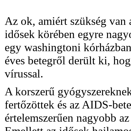
Az ok, amiért szükség van a
idősek körében egyre nagy
egy washingtoni kórházban
éves betegről derült ki, h
vírussal.
A korszerű gyógyszerekne
fertőzöttek és az AIDS-bet
értelemszerűen nagyobb az e
Emellett az idősek hajlamos