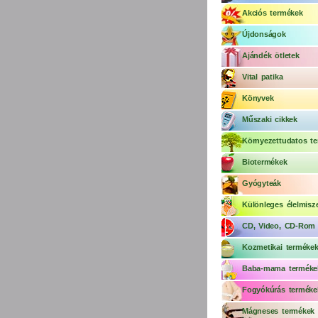
Akciós termékek
Újdonságok
Ajándék ötletek
Vital patika
Könyvek
Műszaki cikkek
Környezettudatos te
Biotermékek
Gyógyteák
Különleges élelmisz
CD, Video, CD-Rom
Kozmetikai terméke
Baba-mama terméke
Fogyókúrás terméke
Mágneses termékek