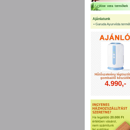
Aloe vera termékek
Ajánlatunk
•
Garuda Ayurvéda termé
Hűtőszekrény légtisztí
gombaölő készülé
4.990,-