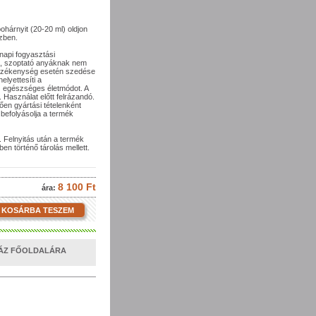
hárnyit (20-20 ml) oldjon
özben.
 napi fogyasztási
, szoptató anyáknak nem
érzékenység esetén szedése
elyettesíti a
z egészséges életmódot. A
 Használat előtt felrázandó.
en gyártási tételenként
befolyásolja a termék
 Felnyitás után a termék
n történő tárolás mellett.
8 100 Ft
ára:
KOSÁRBA TESZEM
HÁZ FŐOLDALÁRA