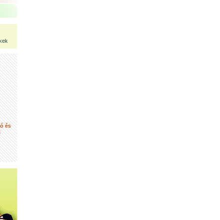
kek
tó és
k