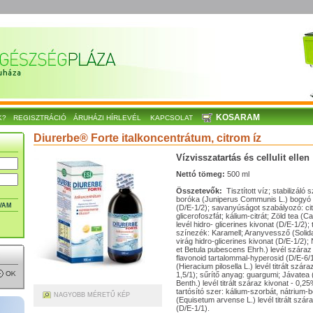
KOSARAM
K?
REGISZTRÁCIÓ
ÁRUHÁZI HÍRLEVÉL
KAPCSOLAT
Diurerbe® Forte italkoncentrátum, citrom íz
Vízvisszatartás és cellulit ellen
Nettó tömeg:
500 ml
Összetevők:
Tisztított víz; stabilizáló
boróka (Juniperus Communis L.) bogyó h
VAM
(D/E-1/2); savanyúságot szabályozó: c
glicerofoszfát; kálium-citrát; Zöld tea (C
levél hidro- glicerines kivonat (D/E-1/2)
színezék: Karamell; Aranyvessző (Solida
virág hidro-glicerines kivonat (D/E-1/2);
et Betula pubescens Ehrh.) levél száraz t
flavonoid tartalommal-hyperosid (D/E-6/
(Hieracium pilosella L.) levél titrált szár
1,5/1); sűrítő anyag: guargumi; Jávatea
Benth.) levél titrált száraz kivonat - 0,2
tartósító szer: kálium-szorbát, nátrium-
NAGYOBB MÉRETŰ KÉP
(Equisetum arvense L.) levél titrált szár
(D/E-1/1).