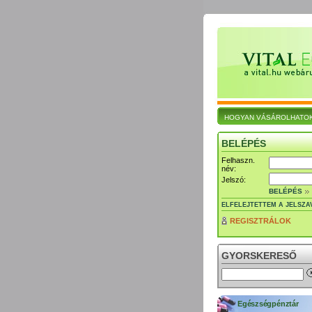
HOGYAN VÁSÁROLHATO
BELÉPÉS
Felhaszn.
név:
Jelszó:
BELÉPÉS
ELFELEJTETTEM A JELSZA
REGISZTRÁLOK
GYORSKERESŐ
Egészségpénztár