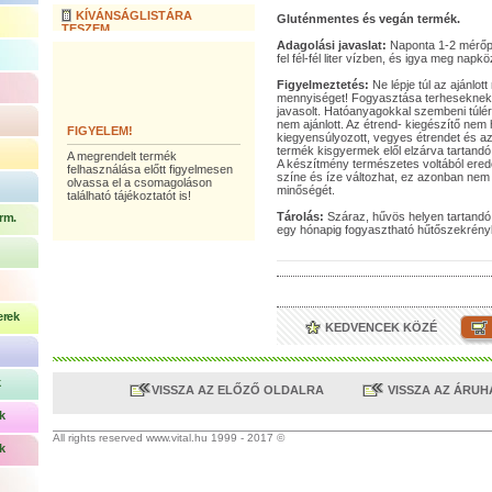
KÍVÁNSÁGLISTÁRA
Gluténmentes és vegán termék.
TESZEM
Adagolási javaslat:
Naponta 1-2 mérőpo
fel fél-fél liter vízben, és igya meg napk
Figyelmeztetés:
Ne lépje túl az ajánlott
mennyiséget! Fogyasztása terheseknek
javasolt. Hatóanyagokkal szembeni túl
nem ajánlott. Az étrend- kiegészítő nem h
FIGYELEM!
kiegyensúlyozott, vegyes étrendet és a
termék kisgyermek elől elzárva tartandó.
A megrendelt termék
A készítmény természetes voltából eredő
felhasználása előtt figyelmesen
színe és íze változhat, ez azonban nem 
olvassa el a csomagoláson
minőségét.
található tájékoztatót is!
Tárolás:
Száraz, hűvös helyen tartandó.
rm.
egy hónapig fogyasztható hűtőszekrénybe
erek
KEDVENCEK KÖZÉ
k
VISSZA AZ ELŐZŐ OLDALRA
VISSZA AZ ÁRU
k
All rights reserved www.vital.hu 1999 - 2017 ©
k