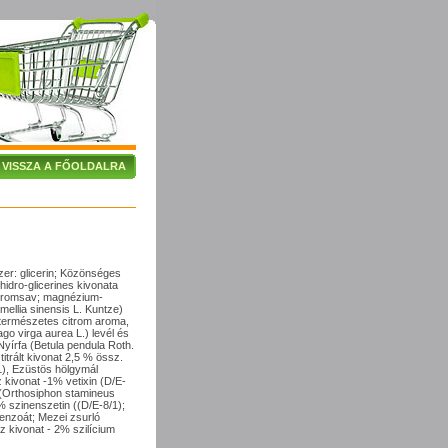
VISSZA A FŐOLDALRA
 szer: glicerin; Közönséges
idro-glicerines kivonata
itromsav; magnézium-
amellia sinensis L. Kuntze)
; természetes citrom aroma,
go virga aurea L.) levél és
 Nyírfa (Betula pendula Roth.
itrált kivonat 2,5 % össz.
1), Ezüstös hölgymál
az kivonat -1% vetixin (D/E-
 (Orthosiphon stamineus
5% szinenszetin ((D/E-8/1);
benzoát; Mezei zsurló
az kivonat - 2% szilícium