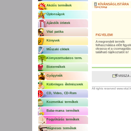
KÍVÁNSÁGLISTÁRA
Akciós termékek
TESZEM
Újdonságok
Ajándék ötletek
Vital patika
FIGYELEM!
Könyvek
A megrendelt termék
felhasználása előtt figy
olvassa el a csomagolá
Műszaki cikkek
található tájékoztatót is!
Környezettudatos term.
Biotermékek
Gyógyteák
VISSZA
Különleges élelmiszerek
All rights reserved www.vital
CD, Video, CD-Rom
Kozmetikai termékek
Baba-mama termékek
Fogyókúrás termékek
Mágneses termékek