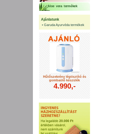
Aloe vera termékek
Ajánlatunk
•
Garuda Ayurvéda termékek
Hűtőszekrény légtisztító és
gombaölő készülék
4.990,-