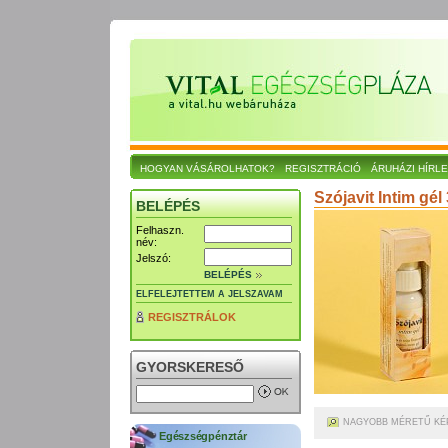
HOGYAN VÁSÁROLHATOK?
REGISZTRÁCIÓ
ÁRUHÁZI HÍRL
Szójavit Intim gél
BELÉPÉS
Felhaszn.
név:
Jelszó:
BELÉPÉS
ELFELEJTETTEM A JELSZAVAM
REGISZTRÁLOK
GYORSKERESŐ
NAGYOBB MÉRETŰ KÉ
Egészségpénztár